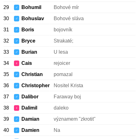
29
Bohumil
Bohové mír
♂
30
Bohuslav
Bohové sláva
♂
31
Boris
bojovník
♂
32
Bryce
Strakaté;
♂
33
Burian
U lesa
♂
34
Cais
rejoicer
♀
35
Christian
pomazal
♂
36
Christopher
Nositel Krista
♂
37
Dalibor
Faraway boj
♂
38
Dalimil
daleko
♀
39
Damian
významem "zkrotit"
♂
40
Damien
Na
♂