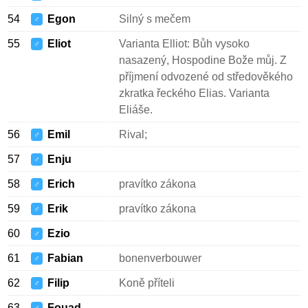
54
Egon
Silný s mečem
♂
55
Eliot
Varianta Elliot: Bůh vysoko
♂
nasazený, Hospodine Bože můj. Z
příjmení odvozené od středověkého
zkratka řeckého Elias. Varianta
Eliáše.
56
Emil
Rival;
♂
57
Enju
♂
58
Erich
pravítko zákona
♂
59
Erik
pravítko zákona
♂
60
Ezio
♂
61
Fabian
bonenverbouwer
♂
62
Filip
Koně příteli
♂
63
Fouad