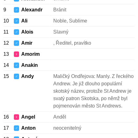
9
Alexandr
Bránit
♂
10
Ali
Noble, Sublime
♂
11
Alois
Slavný
♂
12
Amir
, Ředitel, pravítko
♂
13
Amorim
♀
14
Anakin
♂
15
Andy
Maličký Ondřejova: Manly. Z řeckého
♂
Andrew. Je již dlouho populární
skotský název, protože St Andrew je
svatý patron Skotska, po němž byl
pojmenován město St Andrews.
16
Angel
Anděl
♀
17
Anton
neocenitelný
♂