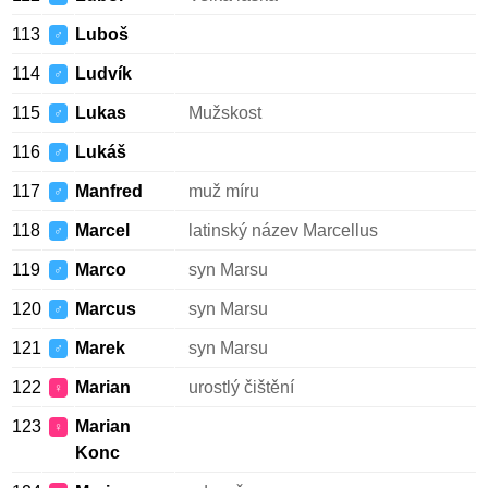
113
Luboš
♂
114
Ludvík
♂
115
Lukas
Mužskost
♂
116
Lukáš
♂
117
Manfred
muž míru
♂
118
Marcel
latinský název Marcellus
♂
119
Marco
syn Marsu
♂
120
Marcus
syn Marsu
♂
121
Marek
syn Marsu
♂
122
Marian
urostlý čištění
♀
123
Marian
♀
Konc