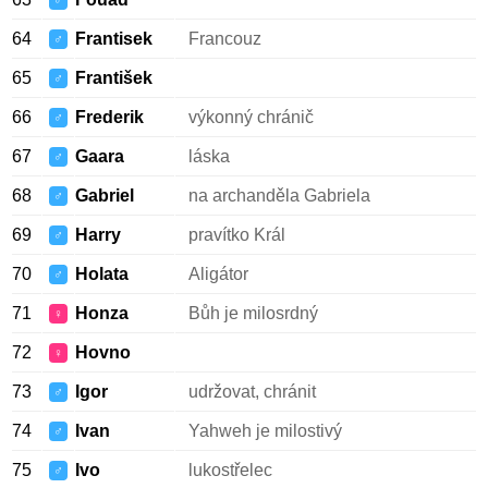
♂
64
Frantisek
Francouz
♂
65
František
♂
66
Frederik
výkonný chránič
♂
67
Gaara
láska
♂
68
Gabriel
na archanděla Gabriela
♂
69
Harry
pravítko Král
♂
70
Holata
Aligátor
♂
71
Honza
Bůh je milosrdný
♀
72
Hovno
♀
73
Igor
udržovat, chránit
♂
74
Ivan
Yahweh je milostivý
♂
75
Ivo
lukostřelec
♂