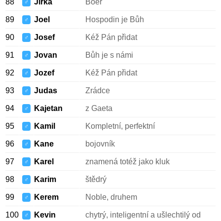
88
Jirka
Boer
♂
89
Joel
Hospodin je Bůh
♂
90
Josef
Kéž Pán přidat
♂
91
Jovan
Bůh je s námi
♂
92
Jozef
Kéž Pán přidat
♂
93
Judas
Zrádce
♂
94
Kajetan
z Gaeta
♂
95
Kamil
Kompletní, perfektní
♂
96
Kane
bojovník
♂
97
Karel
znamená totéž jako kluk
♂
98
Karim
štědrý
♂
99
Kerem
Noble, druhem
♂
100
Kevin
chytrý, inteligentní a ušlechtilý od
♂