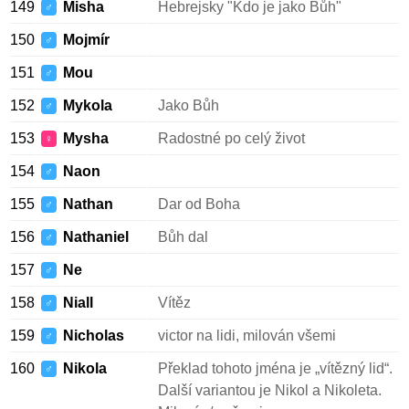
149
Misha
Hebrejsky "Kdo je jako Bůh"
♂
150
Mojmír
♂
151
Mou
♂
152
Mykola
Jako Bůh
♂
153
Mysha
Radostné po celý život
♀
154
Naon
♂
155
Nathan
Dar od Boha
♂
156
Nathaniel
Bůh dal
♂
157
Ne
♂
158
Niall
Vítěz
♂
159
Nicholas
victor na lidi, milován všemi
♂
160
Nikola
Překlad tohoto jména je „vítězný lid“.
♂
Další variantou je Nikol a Nikoleta.