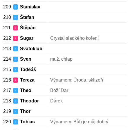
209
Stanislav
♂
210
Štefan
♂
211
Štěpán
♀
212
Sugar
Crystal sladkého koření
♀
213
Svatoklub
♂
214
Sven
muž, chlap
♂
215
Tadeáš
♂
216
Tereza
Výnamem: Úroda, sklizeň
♀
217
Theo
Boží Dar
♂
218
Theodor
Dárek
♂
219
Thor
♂
220
Tobias
Výnamem: Bůh je můj dobrý
♂