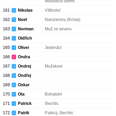
Milován/a všemi
161
Nikolas
Vítězství
♂
162
Noel
Narozeniny (Krista)
♂
163
Norman
Muž ze severu
♂
164
Oldřich
♂
165
Oliver
Jedenáct
♂
166
Ondra
♀
167
Ondrej
Mužskost
♂
168
Ondřej
♂
169
Oskar
♂
170
Ota
Bohatství
♂
171
Patrick
šlechtic
♂
172
Patrik
Patricij, šlechtic
♂