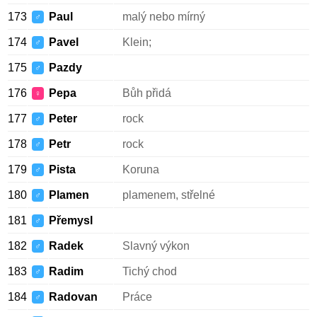
173
Paul
malý nebo mírný
♂
174
Pavel
Klein;
♂
175
Pazdy
♂
176
Pepa
Bůh přidá
♀
177
Peter
rock
♂
178
Petr
rock
♂
179
Pista
Koruna
♂
180
Plamen
plamenem, střelné
♂
181
Přemysl
♂
182
Radek
Slavný výkon
♂
183
Radim
Tichý chod
♂
184
Radovan
Práce
♂