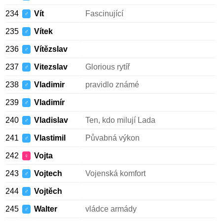
234
Vít
Fascinující
♂
235
Vítek
♂
236
Vítězslav
♂
237
Vitezslav
Glorious rytíř
♂
238
Vladimir
pravidlo známé
♂
239
Vladimír
♂
240
Vladislav
Ten, kdo milují Lada
♂
241
Vlastimil
Půvabná výkon
♂
242
Vojta
♀
243
Vojtech
Vojenská komfort
♂
244
Vojtěch
♂
245
Walter
vládce armády
♂