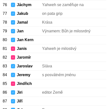
76
Jáchym
Yahweh se zaměřuje na
♂
77
Jakub
on pata grip
♂
78
Jamal
Krása
♂
79
Jan
Výnamem: Bůh je milosrdný
♂
80
Jan Kern
♂
81
Janis
Yahweh je milostivý
♀
82
Jaromír
♀
83
Jaroslav
Sláva
♂
84
Jeremy
s posvátném jménu
♂
85
Jindřich
♀
86
Jiri
editor Země
♂
87
Jiří
♂