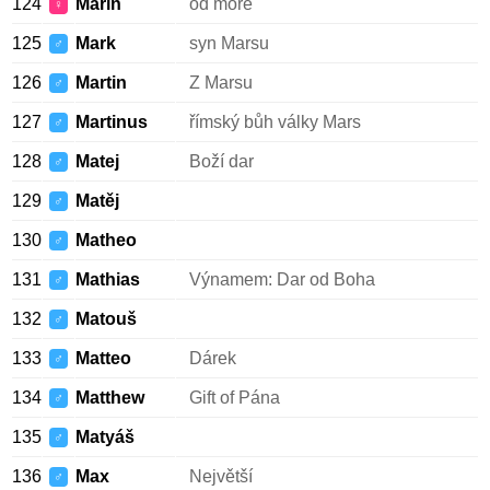
124
Marin
od moře
♀
125
Mark
syn Marsu
♂
126
Martin
Z Marsu
♂
127
Martinus
římský bůh války Mars
♂
128
Matej
Boží dar
♂
129
Matěj
♂
130
Matheo
♂
131
Mathias
Výnamem: Dar od Boha
♂
132
Matouš
♂
133
Matteo
Dárek
♂
134
Matthew
Gift of Pána
♂
135
Matyáš
♂
136
Max
Největší
♂