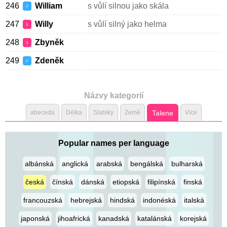
246
William
s vůlí silnou jako skála
♂
247
Willy
s vůlí silný jako helma
♀
248
Zbyněk
♀
249
Zdeněk
♂
Názvy kategorií
abeceda
Délka
Slabiky
Země
Talene
Více
Popular names per language
albánská
anglická
arabská
bengálská
bulharská
česká
čínská
dánská
etiopská
filipínská
finská
francouzská
hebrejská
hindská
indonéská
italská
japonská
jihoafrická
kanadská
katalánská
korejská