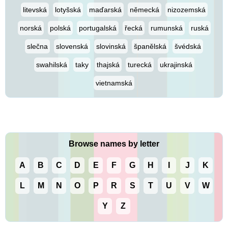
litevská
lotyšská
maďarská
německá
nizozemská
norská
polská
portugalská
řecká
rumunská
ruská
slečna
slovenská
slovinská
španělská
švédská
swahilská
taky
thajská
turecká
ukrajinská
vietnamská
Browse names by letter
A
B
C
D
E
F
G
H
I
J
K
L
M
N
O
P
R
S
T
U
V
W
Y
Z