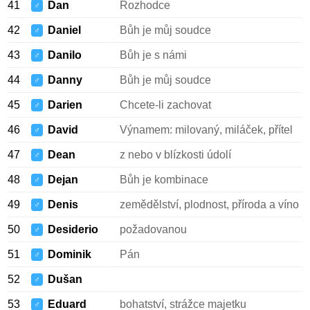
41
Dan
Rozhodce
♂
42
Daniel
Bůh je můj soudce
♂
43
Danilo
Bůh je s námi
♂
44
Danny
Bůh je můj soudce
♂
45
Darien
Chcete-li zachovat
♂
46
David
Výnamem: milovaný, miláček, přítel
♂
47
Dean
z nebo v blízkosti údolí
♂
48
Dejan
Bůh je kombinace
♂
49
Denis
zemědělství, plodnost, příroda a víno
♂
50
Desiderio
požadovanou
♂
51
Dominik
Pán
♂
52
Dušan
♂
53
Eduard
bohatství, strážce majetku
♂