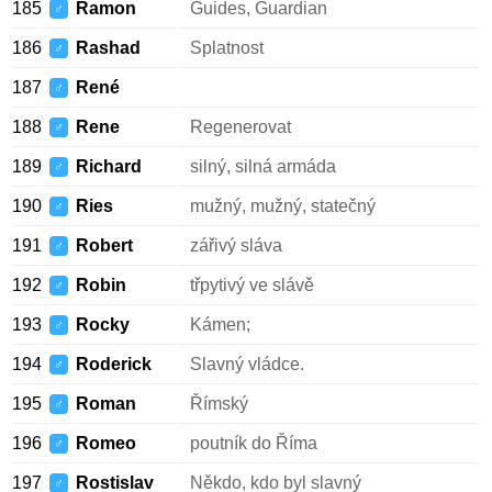
185
Ramon
Guides, Guardian
♂
186
Rashad
Splatnost
♂
187
René
♂
188
Rene
Regenerovat
♂
189
Richard
silný, silná armáda
♂
190
Ries
mužný, mužný, statečný
♂
191
Robert
zářivý sláva
♂
192
Robin
třpytivý ve slávě
♂
193
Rocky
Kámen;
♂
194
Roderick
Slavný vládce.
♂
195
Roman
Římský
♂
196
Romeo
poutník do Říma
♂
197
Rostislav
Někdo, kdo byl slavný
♂