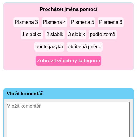
Procházet jména pomocí
Písmena 3
Písmena 4
Písmena 5
Písmena 6
1 slabika
2 slabik
3 slabik
podle země
podle jazyka
oblíbená jména
Zobrazit všechny kategorie
Vložit komentář