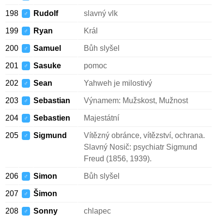
198
Rudolf
slavný vlk
♂
199
Ryan
Král
♂
200
Samuel
Bůh slyšel
♂
201
Sasuke
pomoc
♂
202
Sean
Yahweh je milostivý
♂
203
Sebastian
Výnamem: Mužskost, Mužnost
♂
204
Sebastien
Majestátní
♂
205
Sigmund
Vítězný obránce, vítězství, ochrana.
♂
Slavný Nosič: psychiatr Sigmund
Freud (1856, 1939).
206
Simon
Bůh slyšel
♂
207
Šimon
♂
208
Sonny
chlapec
♂