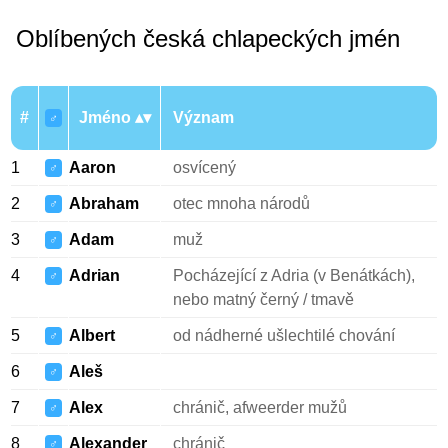
Oblíbených česká chlapeckých jmén
#
Jméno
Význam
♂
1
Aaron
osvícený
♂
2
Abraham
otec mnoha národů
♂
3
Adam
muž
♂
4
Adrian
Pocházející z Adria (v Benátkách),
♂
nebo matný černý / tmavě
5
Albert
od nádherné ušlechtilé chování
♂
6
Aleš
♂
7
Alex
chránič, afweerder mužů
♂
8
Alexander
chránič
♂