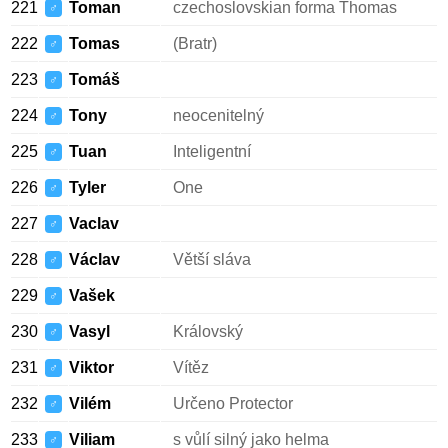
221
Toman
czechoslovskian forma Thomas
♂
222
Tomas
(Bratr)
♂
223
Tomáš
♂
224
Tony
neocenitelný
♂
225
Tuan
Inteligentní
♂
226
Tyler
One
♂
227
Vaclav
♂
228
Václav
Větší sláva
♂
229
Vašek
♂
230
Vasyl
Královský
♂
231
Viktor
Vítěz
♂
232
Vilém
Určeno Protector
♂
233
Viliam
s vůlí silný jako helma
♂