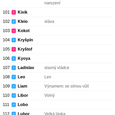
narození
101
Kixik
♀
102
Kleio
sláva
♂
103
Kokot
♀
104
Kryšpín
♂
105
Kryštof
♀
106
Kyoya
♂
107
Ladislav
slavný vládce
♂
108
Leo
Lev
♂
109
Liam
Výnamem: se silnou vůlí
♂
110
Libor
Volný
♂
111
Lobo
♂
112
Lubor
Velká láska
♂