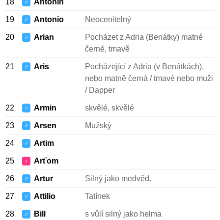
18
Antonín
♂
19
Antonio
Neocenitelný
♂
20
Arian
Pocházet z Adria (Benátky) matné
♂
černé, tmavě
21
Aris
Pocházející z Adria (v Benátkách),
♂
nebo matně černá / tmavé nebo muži
/ Dapper
22
Armin
skvělé, skvělé
♂
23
Arsen
Mužský
♂
24
Artim
♂
25
Arťom
♀
26
Artur
Silný jako medvěd.
♂
27
Attilio
Tatínek
♂
28
Bill
s vůlí silný jako helma
♂