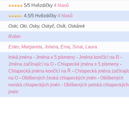
5/5 Hvězdičky
4 hlasů
4.5/5 Hvězdičky
4 hlasů
Oski, Oki, Osky, Oskyč, Osík, Oskárek
Robin
Ester
,
Margareta
,
Jolana
,
Ema
,
Sinai
,
Laura
Irská jména
-
Jména s 5 písmeny
-
Jména končící na R
-
Jména začínající na O
-
Chlapecké jména s 5 písmeny
-
Chlapecká jména končící na Ř
-
Chlapecká jména začínajíc
na O
-
Oblíbených česká chlapeckých jmén
-
Oblíbených
norská chlapeckých jmén
-
Oblíbených polská chlapeckých
jmén