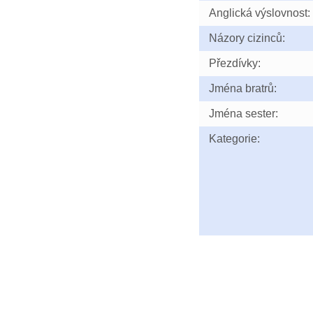
Anglická výslovnost:
Názory cizinců:
Přezdívky:
Jména bratrů:
Jména sester:
Kategorie: