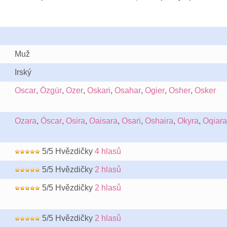
Muž
Irský
Oscar
,
Özgür
,
Ozer
,
Oskari
,
Osahar
,
Ogier
,
Osher
,
Osker
Ozara
,
Óscar
,
Osira
,
Oaisara
,
Osari
,
Oshaira
,
Okyra
,
Oqiara
5/5 Hvězdičky
4 hlasů
5/5 Hvězdičky
2 hlasů
5/5 Hvězdičky
2 hlasů
5/5 Hvězdičky
2 hlasů