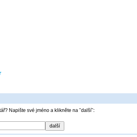
r
ář? Napište své jméno a klikněte na "další":