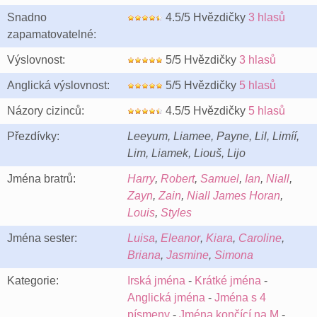
Snadno
4.5/5 Hvězdičky
3 hlasů
zapamatovatelné:
Výslovnost:
5/5 Hvězdičky
3 hlasů
Anglická výslovnost:
5/5 Hvězdičky
5 hlasů
Názory cizinců:
4.5/5 Hvězdičky
5 hlasů
Přezdívky:
Leeyum, Liamee, Payne, Lil, Limíí,
Lim, Liamek, Liouš, Lijo
Jména bratrů:
Harry
,
Robert
,
Samuel
,
Ian
,
Niall
,
Zayn
,
Zain
,
Niall James Horan
,
Louis
,
Styles
Jména sester:
Luisa
,
Eleanor
,
Kiara
,
Caroline
,
Briana
,
Jasmine
,
Simona
Kategorie:
Irská jména
-
Krátké jména
-
Anglická jména
-
Jména s 4
písmeny
-
Jména končící na M
-