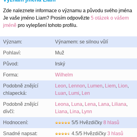
Zde naleznete informace o významu a původu svého jména
Je vaše jméno Liam? Prosím odpovězte
5 otázek o vášem
jméně
pro vylepšení tohoto profilu.
Význam:
Výnamem: se silnou vůlí
Pohlaví:
Muž
Původ:
Irský
Forma:
Wilhelm
Podobně znějící
Leon
,
Lennon
,
Lumen
,
Liem
,
Lion
,
chlapecká:
Luan
,
Lumi
,
Len
Podobně znějící
Leona
,
Luna
,
Lena
,
Lana
,
Liliana
,
dívčí:
Liana
,
Lina
,
Lynn
Hodnocení:
5/5 Hvězdičky
8 hlasů
Snadné napsat:
4.5/5 Hvězdičky
3 hlasů