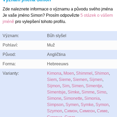
Zde naleznete informace o významu a původu svého jména
Je vaše jméno Simon? Prosím odpovězte
5 otázek o vášem
jméně
pro vylepšení tohoto profilu.
Význam:
Bůh slyšel
Pohlaví:
Muž
Původ:
Angličtina
Forma:
Hebreeuws
Varianty:
Kimona
,
Moen
,
Shimmel
,
Shimon
,
Siem
,
Sieme
,
Siemen
,
Sijmen
,
Sijmon
,
Sim
,
Simen
,
Simentje
,
Simentsje
,
Simke
,
Simme
,
Simo
,
Simone
,
Simonette
,
Simonia
,
Simpson
,
Symen
,
Symke
,
Symon
,
Szymon
,
Симон
,
Симеон
,
Симе
,