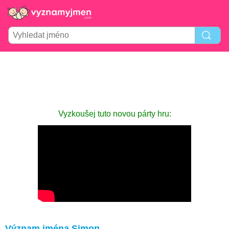
Vyzkoušej tuto novou párty hru:
Význam jména Simon