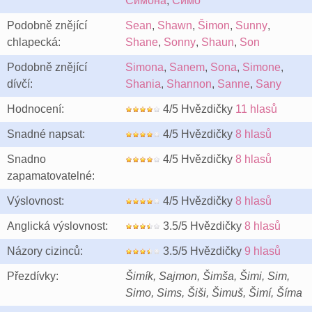
Симона
,
Симо
Podobně znějící
Sean
,
Shawn
,
Šimon
,
Sunny
,
chlapecká:
Shane
,
Sonny
,
Shaun
,
Son
Podobně znějící
Simona
,
Sanem
,
Sona
,
Simone
,
dívčí:
Shania
,
Shannon
,
Sanne
,
Sany
Hodnocení:
4/5 Hvězdičky
11 hlasů
Snadné napsat:
4/5 Hvězdičky
8 hlasů
Snadno
4/5 Hvězdičky
8 hlasů
zapamatovatelné:
Výslovnost:
4/5 Hvězdičky
8 hlasů
Anglická výslovnost:
3.5/5 Hvězdičky
8 hlasů
Názory cizinců:
3.5/5 Hvězdičky
9 hlasů
Přezdívky:
Šimík, Sajmon, Šimša, Šimi, Sim,
Simo, Sims, Šiši, Šimuš, Šimí, Šíma