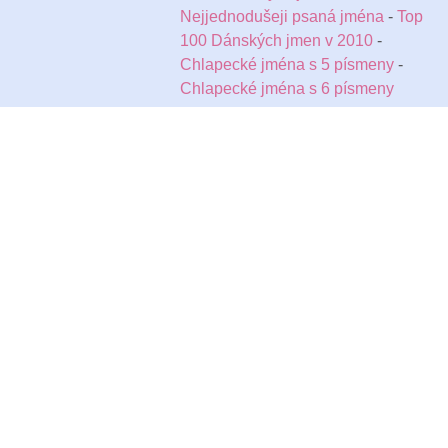
Nejjednodušeji psaná jména
-
Top
100 Dánských jmen v 2010
-
Chlapecké jména s 5 písmeny
-
Chlapecké jména s 6 písmeny