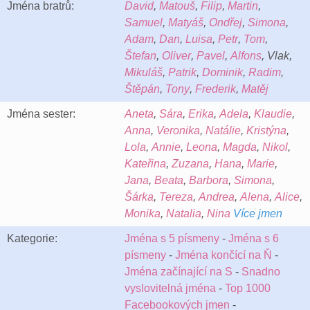
Jména bratrů:
David
,
Matouš
,
Filip
,
Martin
,
Samuel
,
Matyáš
,
Ondřej
,
Simona
,
Adam
,
Dan
,
Luisa
,
Petr
,
Tom
,
Štefan
,
Oliver
,
Pavel
,
Alfons
, Vlak,
Mikuláš
,
Patrik
,
Dominik
,
Radim
,
Štěpán
,
Tony
,
Frederik
,
Matěj
Jména sester:
Aneta
,
Sára
,
Erika
,
Adela
,
Klaudie
,
Anna
,
Veronika
,
Natálie
,
Kristýna
,
Lola
,
Annie
,
Leona
,
Magda
,
Nikol
,
Kateřina
,
Zuzana
,
Hana
,
Marie
,
Jana
,
Beata
,
Barbora
,
Simona
,
Šárka
,
Tereza
,
Andrea
,
Alena
,
Alice
,
Monika
,
Natalia
,
Nina
Více jmen
Kategorie:
Jména s 5 písmeny
-
Jména s 6
písmeny
-
Jména končící na Ň
-
Jména začínající na S
-
Snadno
vyslovitelná jména
-
Top 1000
Facebookových jmen
-