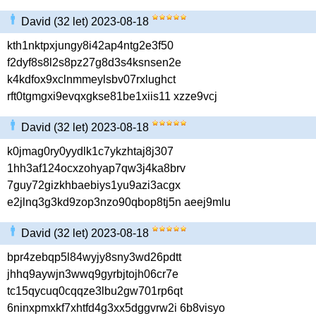
David (32 let) 2023-08-18
kth1nktpxjungy8i42ap4ntg2e3f50
f2dyf8s8l2s8pz27g8d3s4ksnsen2e
k4kdfox9xclnmmeylsbv07rxlughct
rft0tgmgxi9evqxgkse81be1xiis11 xzze9vcj
David (32 let) 2023-08-18
k0jmag0ry0yydlk1c7ykzhtaj8j307
1hh3af124ocxzohyap7qw3j4ka8brv
7guy72gizkhbaebiys1yu9azi3acgx
e2jlnq3g3kd9zop3nzo90qbop8tj5n aeej9mlu
David (32 let) 2023-08-18
bpr4zebqp5l84wyjy8sny3wd26pdtt
jhhq9aywjn3wwq9gyrbjtojh06cr7e
tc15qycuq0cqqze3lbu2gw701rp6qt
6ninxpmxkf7xhtfd4g3xx5dggvrw2i 6b8visyo