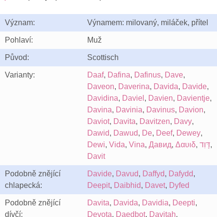
Význam:
Výnamem: milovaný, miláček, přítel
Pohlaví:
Muž
Původ:
Scottisch
Varianty:
Daaf
,
Dafina
,
Dafinus
,
Dave
,
Daveon
,
Daverina
,
Davida
,
Davide
,
Davidina
,
Daviel
,
Davien
,
Davientje
,
Davina
,
Davinia
,
Davinus
,
Davion
,
Daviot
,
Davita
,
Davitzen
,
Davy
,
Dawid
,
Dawud
,
De
,
Deef
,
Dewey
,
Dewi
,
Vida
,
Vina
,
Давид
,
Δαυιδ
,
דָּוִד
,
Davit
Podobně znějící
Davide
,
Davud
,
Daffyd
,
Dafydd
,
chlapecká:
Deepit
,
Daibhid
,
Davet
,
Dyfed
Podobně znějící
Davita
,
Davida
,
Davidia
,
Deepti
,
dívčí:
Devota
,
Daedbot
,
Davitah
,