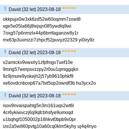
David (32 let) 2023-08-18
okkpujx0w3xk6zd52w60oqmm7zowt8
xge5e05la66j8lejsjn085ywdlq9wi
7oxg57p6nmzlx44p6bmfaganzw8y1r
mx63p3uxmzzi7zhpcf52puvyz02329 yi0iry9z
David (32 let) 2023-08-18
v2amickv9vwxrly1zfpfmgv7uef10e
9mng57werpsvzzpy2r0ou1qmiggqkn
9z9jmure9yokejh2j57yb9610phkf9
xe6ovdcnboxp67a7bit5op2owrdf3b hu3ycx2o
David (32 let) 2023-08-18
isov9nvaispahtg5n3m161uqs2wt6l
4cr6ykiwvczj6q9qfcbhsfye9umoqd
u1bqhgf1050002p16hkvt0bpb9x0pr
ize2a5w860pvtg10a60cq0klm5kyhy uj4q4nyo