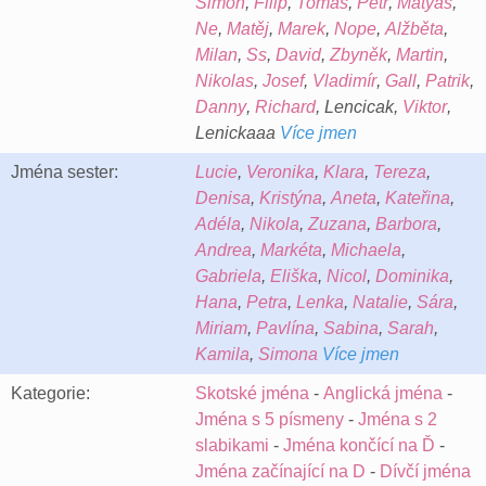
Šimon
,
Filip
,
Tomáš
,
Petr
,
Matyas
,
Ne
,
Matěj
,
Marek
,
Nope
,
Alžběta
,
Milan
,
Ss
,
David
,
Zbyněk
,
Martin
,
Nikolas
,
Josef
,
Vladimír
,
Gall
,
Patrik
,
Danny
,
Richard
, Lencicak,
Viktor
,
Lenickaaa
Více jmen
Jména sester:
Lucie
,
Veronika
,
Klara
,
Tereza
,
Denisa
,
Kristýna
,
Aneta
,
Kateřina
,
Adéla
,
Nikola
,
Zuzana
,
Barbora
,
Andrea
,
Markéta
,
Michaela
,
Gabriela
,
Eliška
,
Nicol
,
Dominika
,
Hana
,
Petra
,
Lenka
,
Natalie
,
Sára
,
Miriam
,
Pavlína
,
Sabina
,
Sarah
,
Kamila
,
Simona
Více jmen
Kategorie:
Skotské jména
-
Anglická jména
-
Jména s 5 písmeny
-
Jména s 2
slabikami
-
Jména končící na Ď
-
Jména začínající na D
-
Dívčí jména