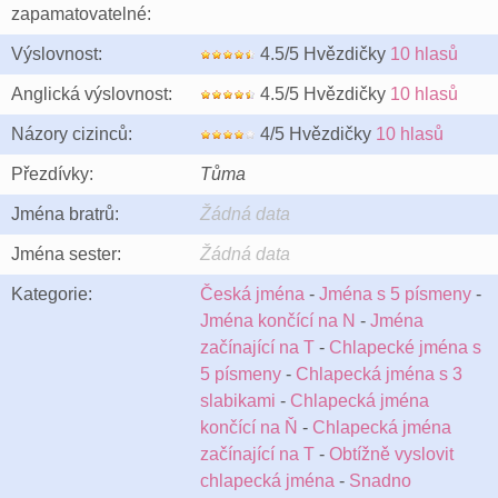
zapamatovatelné:
Výslovnost:
4.5/5 Hvězdičky
10 hlasů
Anglická výslovnost:
4.5/5 Hvězdičky
10 hlasů
Názory cizinců:
4/5 Hvězdičky
10 hlasů
Přezdívky:
Tůma
Jména bratrů:
Žádná data
Jména sester:
Žádná data
Kategorie:
Česká jména
-
Jména s 5 písmeny
-
Jména končící na N
-
Jména
začínající na T
-
Chlapecké jména s
5 písmeny
-
Chlapecká jména s 3
slabikami
-
Chlapecká jména
končící na Ň
-
Chlapecká jména
začínající na T
-
Obtížně vyslovit
chlapecká jména
-
Snadno