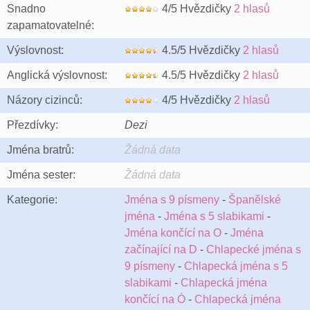
Snadno
4/5 Hvězdičky
2 hlasů
zapamatovatelné:
Výslovnost:
4.5/5 Hvězdičky
2 hlasů
Anglická výslovnost:
4.5/5 Hvězdičky
2 hlasů
Názory cizinců:
4/5 Hvězdičky
2 hlasů
Přezdívky:
Dezi
Jména bratrů:
Žádná data
Jména sester:
Žádná data
Kategorie:
Jména s 9 písmeny
-
Španělské
jména
-
Jména s 5 slabikami
-
Jména končící na O
-
Jména
začínající na D
-
Chlapecké jména s
9 písmeny
-
Chlapecká jména s 5
slabikami
-
Chlapecká jména
končící na Ó
-
Chlapecká jména