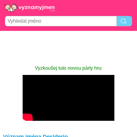
Vyzkoušej tuto novou párty hru:
Význam jména Desiderio