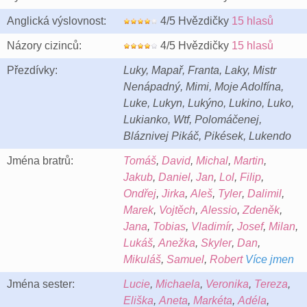
Anglická výslovnost:
4/5 Hvězdičky
15 hlasů
Názory cizinců:
4/5 Hvězdičky
15 hlasů
Přezdívky:
Luky, Mapař, Franta, Laky, Mistr
Nenápadný, Mimi, Moje Adolfína,
Luke, Lukyn, Lukýno, Lukino, Luko,
Lukianko, Wtf, Polomáčenej,
Bláznivej Pikáč, Pikések, Lukendo
Jména bratrů:
Tomáš
,
David
,
Michal
,
Martin
,
Jakub
,
Daniel
,
Jan
,
Lol
,
Filip
,
Ondřej
,
Jirka
,
Aleš
,
Tyler
,
Dalimil
,
Marek
,
Vojtěch
,
Alessio
,
Zdeněk
,
Jana
,
Tobias
,
Vladimír
,
Josef
,
Milan
,
Lukáš
,
Anežka
,
Skyler
,
Dan
,
Mikuláš
,
Samuel
,
Robert
Více jmen
Jména sester:
Lucie
,
Michaela
,
Veronika
,
Tereza
,
Eliška
,
Aneta
,
Markéta
,
Adéla
,