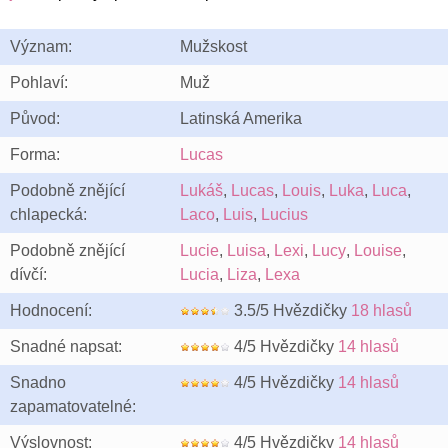
Význam:
Mužskost
Pohlaví:
Muž
Původ:
Latinská Amerika
Forma:
Lucas
Podobně znějící
Lukáš
,
Lucas
,
Louis
,
Luka
,
Luca
,
chlapecká:
Laco
,
Luis
,
Lucius
Podobně znějící
Lucie
,
Luisa
,
Lexi
,
Lucy
,
Louise
,
dívčí:
Lucia
,
Liza
,
Lexa
Hodnocení:
3.5/5 Hvězdičky
18 hlasů
Snadné napsat:
4/5 Hvězdičky
14 hlasů
Snadno
4/5 Hvězdičky
14 hlasů
zapamatovatelné:
Výslovnost:
4/5 Hvězdičky
14 hlasů