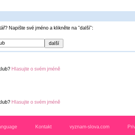
ář? Napište své jméno a klikněte na "další":
klub?
Hlasujte o svém jméně
klub?
Hlasujte o svém jméně
anguage
Kontakt
vyznam-slova.com
Pri