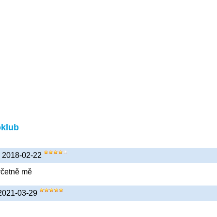
oklub
t) 2018-02-22
včetně mě
 2021-03-29