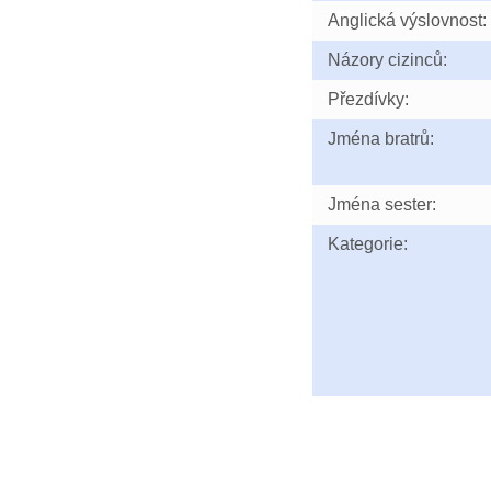
Anglická výslovnost:
Názory cizinců:
Přezdívky:
Jména bratrů:
Jména sester:
Kategorie: