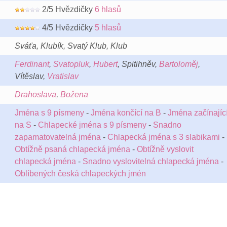
2/5 Hvězdičky
6 hlasů
4/5 Hvězdičky
5 hlasů
Sváťa, Klubík, Svatý Klub, Klub
Ferdinant
,
Svatopluk
,
Hubert
, Spitihněv,
Bartoloměj
,
Vítěslav,
Vratislav
Drahoslava
,
Božena
Jména s 9 písmeny
-
Jména končící na B
-
Jména začínajíc
na S
-
Chlapecké jména s 9 písmeny
-
Snadno
zapamatovatelná jména
-
Chlapecká jména s 3 slabikami
-
Obtížně psaná chlapecká jména
-
Obtížně vyslovit
chlapecká jména
-
Snadno vyslovitelná chlapecká jména
-
Oblíbených česká chlapeckých jmén