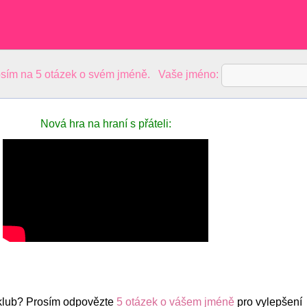
sím na 5 otázek o svém jméně. Vaše jméno:
Nová hra na hraní s přáteli:
klub? Prosím odpovězte
5 otázek o vášem jméně
pro vylepšení