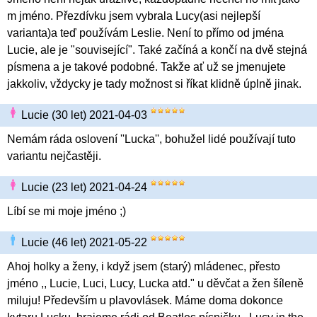
m jméno. Přezdívku jsem vybrala Lucy(asi nejlepší
varianta)a teď používám Leslie. Není to přímo od jména
Lucie, ale je "související". Také začíná a končí na dvě stejná
písmena a je takové podobné. Takže ať už se jmenujete
jakkoliv, vždycky je tady možnost si říkat klidně úplně jinak.
Lucie (30 let) 2021-04-03
Nemám ráda oslovení ''Lucka'', bohužel lidé používají tuto
variantu nejčastěji.
Lucie (23 let) 2021-04-24
Líbí se mi moje jméno ;)
Lucie (46 let) 2021-05-22
Ahoj holky a ženy, i když jsem (starý) mládenec, přesto
jméno ,, Lucie, Luci, Lucy, Lucka atd." u děvčat a žen šíleně
miluju! Především u plavovlásek. Máme doma dokonce