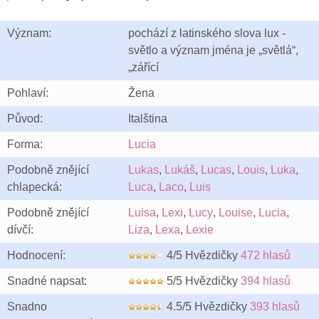
Význam:
pochází z latinského slova lux -
světlo a význam jména je „světlá“,
„zářící
Pohlaví:
Žena
Původ:
Italština
Forma:
Lucia
Podobně znějící
Lukas
,
Lukáš
,
Lucas
,
Louis
,
Luka
,
chlapecká:
Luca
,
Laco
,
Luis
Podobně znějící
Luisa
,
Lexi
,
Lucy
,
Louise
,
Lucia
,
dívčí:
Liza
,
Lexa
,
Lexie
Hodnocení:
4/5 Hvězdičky
472 hlasů
Snadné napsat:
5/5 Hvězdičky
394 hlasů
Snadno
4.5/5 Hvězdičky
393 hlasů