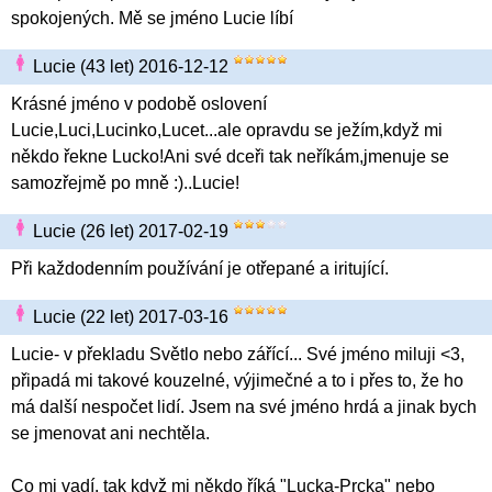
spokojených. Mě se jméno Lucie líbí
Lucie (43 let) 2016-12-12
Krásné jméno v podobě oslovení
Lucie,Luci,Lucinko,Lucet...ale opravdu se ježím,když mi
někdo řekne Lucko!Ani své dceři tak neříkám,jmenuje se
samozřejmě po mně :)..Lucie!
Lucie (26 let) 2017-02-19
Při každodenním používání je otřepané a iritující.
Lucie (22 let) 2017-03-16
Lucie- v překladu Světlo nebo zářící... Své jméno miluji <3,
připadá mi takové kouzelné, výjimečné a to i přes to, že ho
má další nespočet lidí. Jsem na své jméno hrdá a jinak bych
se jmenovat ani nechtěla.
Co mi vadí, tak když mi někdo říká "Lucka-Prcka" nebo