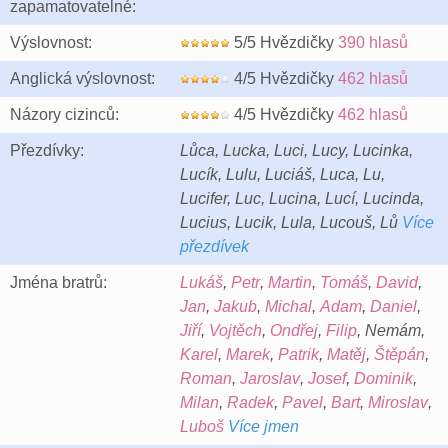
zapamatovatelné:
Výslovnost:
5/5 Hvězdičky
390 hlasů
Anglická výslovnost:
4/5 Hvězdičky
462 hlasů
Názory cizinců:
4/5 Hvězdičky
462 hlasů
Přezdívky:
Lůca, Lucka, Luci, Lucy, Lucinka,
Lucík, Lulu, Luciáš, Luca, Lu,
Lucifer, Luc, Lucina, Lucí, Lucinda,
Lucius, Lucik, Lula, Lucouš, Lů
Více
přezdívek
Jména bratrů:
Lukáš
,
Petr
,
Martin
,
Tomáš
,
David
,
Jan
,
Jakub
,
Michal
,
Adam
,
Daniel
,
Jiří
,
Vojtěch
,
Ondřej
,
Filip
, Nemám,
Karel
,
Marek
,
Patrik
,
Matěj
,
Štěpán
,
Roman
,
Jaroslav
,
Josef
,
Dominik
,
Milan
,
Radek
,
Pavel
,
Bart
,
Miroslav
,
Luboš
Více jmen