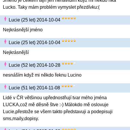
Jmeno je celkem fajn jen nenávidim když mi někdo říká
Lucko. Taky mám problém vymyslet přezdívku:(
Lucie (25 let) 2014-10-04
Nejkrásnější jméno
Lucie (25 let) 2014-10-04
Nejkrásnější
Lucie (52 let) 2014-10-28
nesnáším když mi někdo řeknu Lucino
Lucie (51 let) 2014-11-08
Lidé v ČR většinou upřednostňují tvar mého jména
LUCKA,což mě děsně štve :-) Málokdo mě oslovuje
Lucie,přestože se všem takto představuji a podepisuji
sms,maily,dopisy.