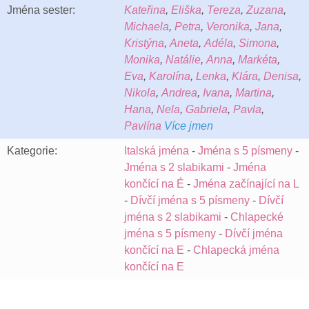
Jména sester:
Kateřina
,
Eliška
,
Tereza
,
Zuzana
,
Michaela
,
Petra
,
Veronika
,
Jana
,
Kristýna
,
Aneta
,
Adéla
,
Simona
,
Monika
,
Natálie
,
Anna
,
Markéta
,
Eva
,
Karolína
,
Lenka
,
Klára
,
Denisa
,
Nikola
,
Andrea
,
Ivana
,
Martina
,
Hana
,
Nela
,
Gabriela
,
Pavla
,
Pavlína
Více jmen
Kategorie:
Italská jména
-
Jména s 5 písmeny
-
Jména s 2 slabikami
-
Jména
končící na É
-
Jména začínající na L
-
Dívčí jména s 5 písmeny
-
Dívčí
jména s 2 slabikami
-
Chlapecké
jména s 5 písmeny
-
Dívčí jména
končící na E
-
Chlapecká jména
končící na E