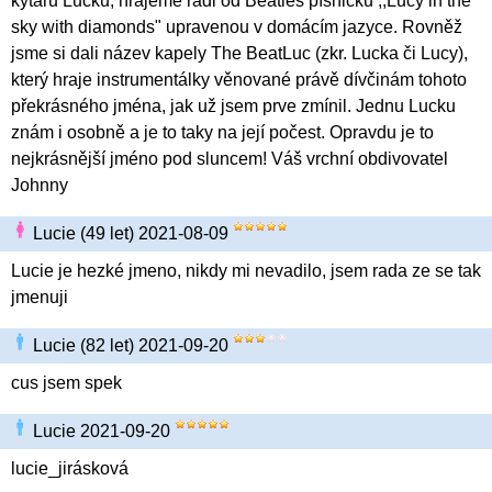
kytaru Lucku, hrajeme rádi od Beatles písničku ,,Lucy in the
sky with diamonds" upravenou v domácím jazyce. Rovněž
jsme si dali název kapely The BeatLuc (zkr. Lucka či Lucy),
který hraje instrumentálky věnované právě dívčinám tohoto
překrásného jména, jak už jsem prve zmínil. Jednu Lucku
znám i osobně a je to taky na její počest. Opravdu je to
nejkrásnější jméno pod sluncem! Váš vrchní obdivovatel
Johnny
Lucie (49 let) 2021-08-09
Lucie je hezké jmeno, nikdy mi nevadilo, jsem rada ze se tak
jmenuji
Lucie (82 let) 2021-09-20
cus jsem spek
Lucie 2021-09-20
lucie_jirásková