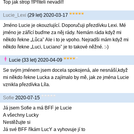
Top jak strop !!Příteli nevadí!!
Lucie_Lexi
(29 let) 2020-03-17
Jméno Lucie je okouzlující. Doporučuji přezdívku Lexi. Mé
jméno je zářící buďme za něj rády. Nemám ráda když mi
někdo řekne „Lůca" Ale i to je vpoho. Nejradši mám když mi
někdo řekne „Luci, Luciano" je to takové něžné. :-)
Lucie (33 let) 2020-04-09
Se svým jménem jsem docela spokojená, ale nesnáší,když
mi někdo řekne Lucka a zajímalo by mě, jak ze jména Lucie
vznikla přezdívka Líla.
Sofie
2020-07-15
Já jsem Sofie a má BFF je Lucie
A všechny Lucky
Nestěžujte si
Já své BFF říkám LucY a vyhovuje jí to