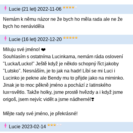
Lucie (21 let) 2022-11-06
Nemám k němu názor ne že bych ho měla rada ale ne že
bych ho nenáviděla
Lucie (16 let) 2022-12-20
Miluju své jméno! ❤️
Souhlasím s ostatníma Lucinkama, nemám ráda oslovení
"Lucka/Lucko!" Ještě když je někdo schopný říct jakoby
"Lutsko". Nesnáším, je to jak na hadr! Líbí se mi Luci i
Lucinko je pekne ale Bendy mu to přijde jako na miminko.
Jinak je to moc pěkně jméno a pochází z latinského
lux=světlo. Takže holky, jsme prostě hvězdy a i když jsme
origoš, jsem nejvíc vidět a jsme nádherné!❣️
Mějte rady své jméno, je překrásné!
Lucie 2023-02-14