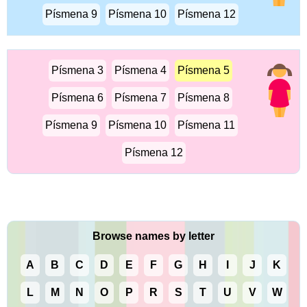
Písmena 9
Písmena 10
Písmena 12
Písmena 3
Písmena 4
Písmena 5
Písmena 6
Písmena 7
Písmena 8
Písmena 9
Písmena 10
Písmena 11
Písmena 12
Browse names by letter
A
B
C
D
E
F
G
H
I
J
K
L
M
N
O
P
R
S
T
U
V
W