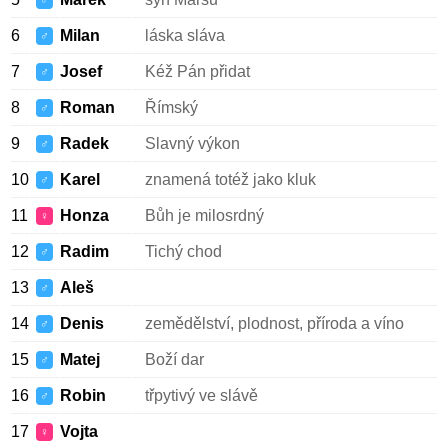
♂
6
Milan
láska sláva
♂
7
Josef
Kéž Pán přidat
♂
8
Roman
Římský
♂
9
Radek
Slavný výkon
♂
10
Karel
znamená totéž jako kluk
♂
11
Honza
Bůh je milosrdný
♀
12
Radim
Tichý chod
♂
13
Aleš
♂
14
Denis
zemědělství, plodnost, příroda a víno
♂
15
Matej
Boží dar
♂
16
Robin
třpytivý ve slávě
♂
17
Vojta
♀