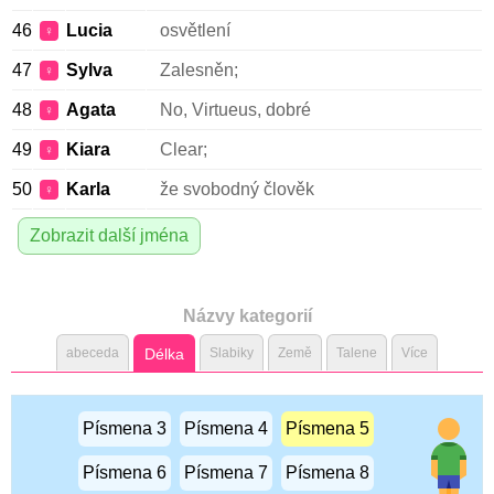
46
Lucia
osvětlení
♀
47
Sylva
Zalesněn;
♀
48
Agata
No, Virtueus, dobré
♀
49
Kiara
Clear;
♀
50
Karla
že svobodný člověk
♀
Zobrazit další jména
Názvy kategorií
abeceda
Délka
Slabiky
Země
Talene
Více
Písmena 3
Písmena 4
Písmena 5
Písmena 6
Písmena 7
Písmena 8