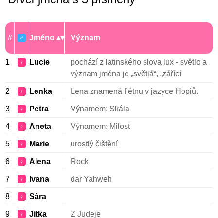
#
Jméno
Význam
♂
1
Lucie
pochází z latinského slova lux - světlo a
♀
význam jména je „světlá“, „zářící
2
Lenka
Lena znamená flétnu v jazyce Hopiů.
♀
3
Petra
Výnamem: Skála
♀
4
Aneta
Výnamem: Milost
♀
5
Marie
urostlý čištění
♀
6
Alena
Rock
♀
7
Ivana
dar Yahweh
♀
8
Sára
♀
9
Jitka
Z Judeje
♀