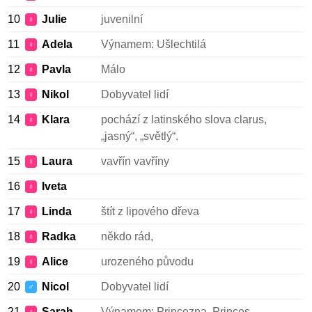
10
Julie
juvenilní
♀
11
Adela
Výnamem: Ušlechtilá
♀
12
Pavla
Málo
♀
13
Nikol
Dobyvatel lidí
♀
14
Klara
pochází z latinského slova clarus,
♀
„jasný“, „světlý“.
15
Laura
vavřín vavříny
♀
16
Iveta
♀
17
Linda
štít z lipového dřeva
♀
18
Radka
někdo rád,
♀
19
Alice
urozeného původu
♀
20
Nicol
Dobyvatel lidí
♂
21
Sarah
Výnamem: Princezna, Princes