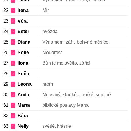
♀
22
Irena
Mír
♀
23
Věra
♀
24
Ester
hvězda
♀
25
Diana
Výnamem: zářit, bohyně měsíce
♀
26
Sofie
Moudrost
♀
27
Ilona
Bůh je mé světlo, zářící
♀
28
Soňa
♀
29
Leona
hrom
♀
30
Anita
Milostivý, sladké a hořké, smutné
♀
31
Marta
biblické postavy Marta
♀
32
Bára
♀
33
Nelly
světlé, krásné
♀