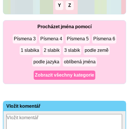
Y
Z
Procházet jména pomocí
Písmena 3
Písmena 4
Písmena 5
Písmena 6
1 slabika
2 slabik
3 slabik
podle země
podle jazyka
oblíbená jména
Zobrazit všechny kategorie
Vložit komentář