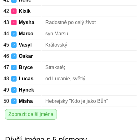
♂
42
Kixik
♀
43
Mysha
Radostné po celý život
♀
44
Marco
syn Marsu
♂
45
Vasyl
Královský
♂
46
Oskar
♂
47
Bryce
Strakaté;
♂
48
Lucas
od Lucanie, světlý
♂
49
Hynek
♂
50
Misha
Hebrejsky "Kdo je jako Bůh"
♂
Zobrazit další jména
Dívčí jména s 5 písmeny