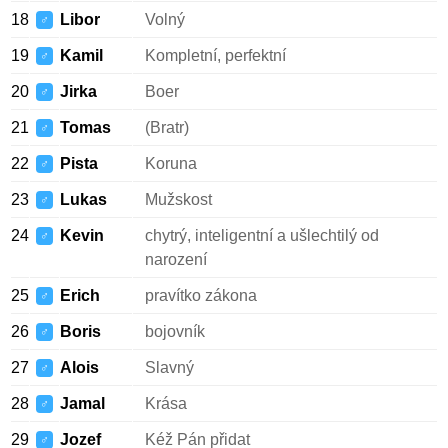
18
Libor
Volný
♂
19
Kamil
Kompletní, perfektní
♂
20
Jirka
Boer
♂
21
Tomas
(Bratr)
♂
22
Pista
Koruna
♂
23
Lukas
Mužskost
♂
24
Kevin
chytrý, inteligentní a ušlechtilý od
♂
narození
25
Erich
pravítko zákona
♂
26
Boris
bojovník
♂
27
Alois
Slavný
♂
28
Jamal
Krása
♂
29
Jozef
Kéž Pán přidat
♂