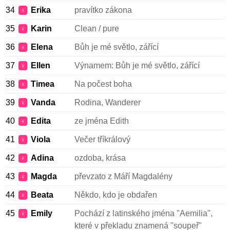
34
Erika
pravítko zákona
♀
35
Karin
Clean / pure
♀
36
Elena
Bůh je mé světlo, zářící
♀
37
Ellen
Výnamem: Bůh je mé světlo, zářící
♀
38
Timea
Na počest boha
♀
39
Vanda
Rodina, Wanderer
♀
40
Edita
ze jména Edith
♀
41
Viola
Večer tříkrálový
♀
42
Adina
ozdoba, krása
♀
43
Magda
převzato z Máří Magdalény
♀
44
Beata
Někdo, kdo je obdařen
♀
45
Emily
Pochází z latinského jména "Aemilia",
♀
které v překladu znamená "soupeř"