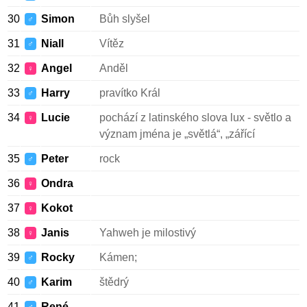
30
Simon
Bůh slyšel
♂
31
Niall
Vítěz
♂
32
Angel
Anděl
♀
33
Harry
pravítko Král
♂
34
Lucie
pochází z latinského slova lux - světlo a
♀
význam jména je „světlá“, „zářící
35
Peter
rock
♂
36
Ondra
♀
37
Kokot
♀
38
Janis
Yahweh je milostivý
♀
39
Rocky
Kámen;
♂
40
Karim
štědrý
♂
41
René