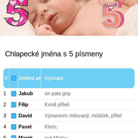
Chlapecké jména s 5 písmeny
#
Jméno
Význam
♂
1
Jakub
on pata grip
♂
2
Filip
Koně příteli
♂
3
David
Výnamem: milovaný, miláček, přítel
♂
4
Pavel
Klein;
♂
5
Marek
syn Marsu