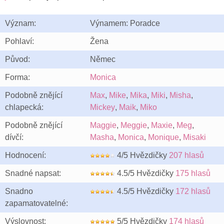
Význam:
Výnamem: Poradce
Pohlaví:
Žena
Původ:
Němec
Forma:
Monica
Podobně znějící
Max
,
Mike
,
Mika
,
Miki
,
Misha
,
chlapecká:
Mickey
,
Maik
,
Miko
Podobně znějící
Maggie
,
Meggie
,
Maxie
,
Meg
,
dívčí:
Masha
,
Monica
,
Monique
,
Misaki
Hodnocení:
4/5 Hvězdičky
207 hlasů
Snadné napsat:
4.5/5 Hvězdičky
175 hlasů
Snadno
4.5/5 Hvězdičky
172 hlasů
zapamatovatelné:
Výslovnost:
5/5 Hvězdičky
174 hlasů