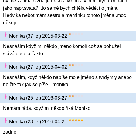
by mě zajímalo zda je nějaká Monika v biblických knihách
jako napr.svatá?...to samé bych chtěla vědět i o jménu
Hedvika nebot mám sestru a maminku tohoto jména..moc
děkuji.
Monika (37 let) 2015-03-22
Nesnášim když mi někdo jméno komolí což se bohužel
stává docela často
Monika (27 let) 2015-04-02
Nesnáším, když někdo napíše moje jméno s tvrdým y anebo
ho čte tak jak se píše- "monika" -_-
Monika (25 let) 2016-03-27
Nemám ráda, když mi někdo říká Moniko!
Monika (23 let) 2016-04-21
zadne