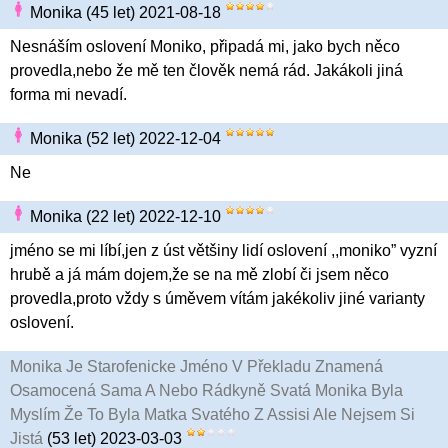
Monika (45 let) 2021-08-18
Nesnáším oslovení Moniko, připadá mi, jako bych něco
provedla,nebo že mě ten člověk nemá rád. Jakákoli jiná
forma mi nevadí.
Monika (52 let) 2022-12-04
Ne
Monika (22 let) 2022-12-10
jméno se mi líbí,jen z úst většiny lidí oslovení ,,moniko” vyzní
hrubě a já mám dojem,že se na mě zlobí či jsem něco
provedla,proto vždy s úměvem vítám jakékoliv jiné varianty
oslovení.
Monika Je Starofenicke Jméno V Překladu Znamená
Osamocená Sama A Nebo Rádkyně Svatá Monika Byla
Myslím Že To Byla Matka Svatého Z Assisi Ale Nejsem Si
Jistá
(53 let) 2023-03-03