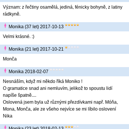
Význam: z řečtiny osamělá, jediná, fénicky bohyně, z latiny
rádkyně.
Monika (37 let) 2017-10-13
Velmi krásné. :)
Monika (21 let) 2017-10-21
Monča
Monika 2018-02-07
Nesnáším, když mi někdo říká Moniko !
O gramatice snad ani nemluvím, jelikož to spoustu lidí
napíše špatně....
Oslovená jsem byla už různými přezdívkami např. Móňa,
Mona, Monča, ale ze všeho nejvíce se mi líbilo oslovení
Nika
Monika (23 let) 2018-02-13