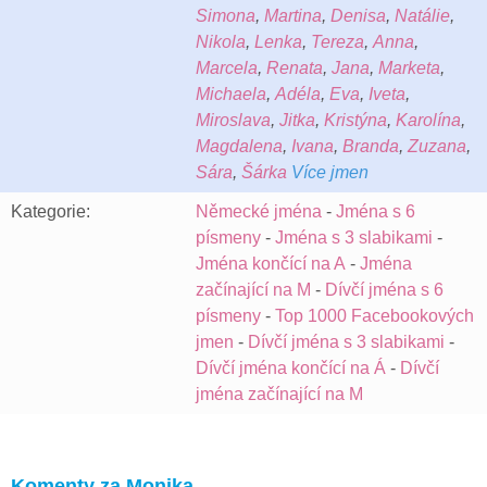
Simona
,
Martina
,
Denisa
,
Natálie
,
Nikola
,
Lenka
,
Tereza
,
Anna
,
Marcela
,
Renata
,
Jana
,
Marketa
,
Michaela
,
Adéla
,
Eva
,
Iveta
,
Miroslava
,
Jitka
,
Kristýna
,
Karolína
,
Magdalena
,
Ivana
,
Branda
,
Zuzana
,
Sára
,
Šárka
Více jmen
Kategorie:
Německé jména
-
Jména s 6
písmeny
-
Jména s 3 slabikami
-
Jména končící na A
-
Jména
začínající na M
-
Dívčí jména s 6
písmeny
-
Top 1000 Facebookových
jmen
-
Dívčí jména s 3 slabikami
-
Dívčí jména končící na Á
-
Dívčí
jména začínající na M
Komenty za Monika