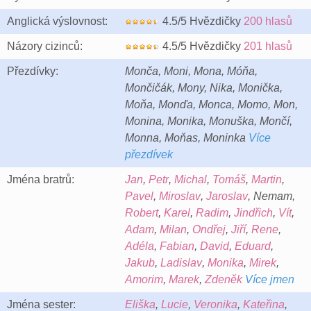
Anglická výslovnost:
4.5/5 Hvězdičky
200 hlasů
Názory cizinců:
4.5/5 Hvězdičky
201 hlasů
Přezdívky:
Monča, Moni, Mona, Móňa,
Mončičák, Mony, Nika, Monička,
Moňa, Monďa, Monca, Momo, Mon,
Monina, Monika, Monuška, Mončí,
Monna, Moňas, Moninka
Více
přezdívek
Jména bratrů:
Jan
,
Petr
,
Michal
,
Tomáš
,
Martin
,
Pavel
,
Miroslav
,
Jaroslav
, Nemam,
Robert
,
Karel
,
Radim
,
Jindřich
,
Vít
,
Adam
,
Milan
,
Ondřej
,
Jiří
,
Rene
,
Adéla
,
Fabian
,
David
,
Eduard
,
Jakub
,
Ladislav
,
Monika
,
Mirek
,
Amorim
,
Marek
,
Zdeněk
Více jmen
Jména sester:
Eliška
,
Lucie
,
Veronika
,
Kateřina
,