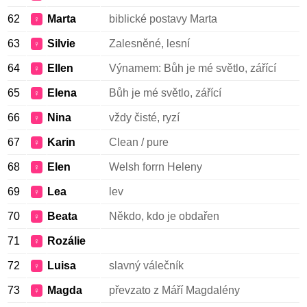
62
Marta
biblické postavy Marta
♀
63
Silvie
Zalesněné, lesní
♀
64
Ellen
Výnamem: Bůh je mé světlo, zářící
♀
65
Elena
Bůh je mé světlo, zářící
♀
66
Nina
vždy čisté, ryzí
♀
67
Karin
Clean / pure
♀
68
Elen
Welsh forrn Heleny
♀
69
Lea
lev
♀
70
Beata
Někdo, kdo je obdařen
♀
71
Rozálie
♀
72
Luisa
slavný válečník
♀
73
Magda
převzato z Máří Magdalény
♀