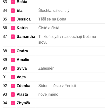
83
Beáta
♀
84
Ela
Šlechta, ušlechtilý
♀
85
Jessica
Těší se na Boha
♀
86
Katrin
Čisté a čistá
♀
87
Samantha
Ti, kteří slyší / naslouchají Božímu
♀
slovu
88
Ondra
♀
89
Amálie
♀
90
Sylva
Zalesněn;
♀
91
Vojta
♀
92
Zdenka
Sidon, město v Fénicii
♀
93
Vlasta
nové jméno
♀
94
Zbyněk
♀