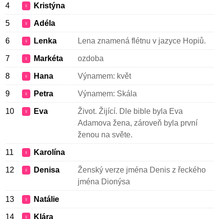
4
Kristýna
♀
5
Adéla
♀
6
Lenka
Lena znamená flétnu v jazyce Hopiů.
♀
7
Markéta
ozdoba
♀
8
Hana
Výnamem: květ
♀
9
Petra
Výnamem: Skála
♀
10
Eva
Život. Žijící. Dle bible byla Eva
♀
Adamova žena, zároveň byla první
ženou na světe.
11
Karolína
♀
12
Denisa
Ženský verze jména Denis z řeckého
♀
jména Dionýsa
13
Natálie
♀
14
Klára
♀