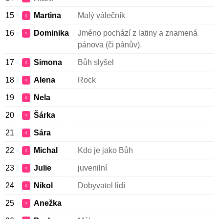
15
Martina
Malý válečník
♀
16
Dominika
Jméno pochází z latiny a znamená
♀
pánova (či pánův).
17
Simona
Bůh slyšel
♀
18
Alena
Rock
♀
19
Nela
♀
20
Šárka
♀
21
Sára
♀
22
Michal
Kdo je jako Bůh
♀
23
Julie
juvenilní
♀
24
Nikol
Dobyvatel lidí
♀
25
Anežka
♀