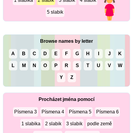
1 slabika
2 slabik
3 slabik
4 slabik
5 slabik
Browse names by letter
A
B
C
D
E
F
G
H
I
J
K
L
M
N
O
P
R
S
T
U
V
W
Y
Z
Procházet jména pomocí
Písmena 3
Písmena 4
Písmena 5
Písmena 6
1 slabika
2 slabik
3 slabik
podle země