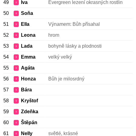
49
Iva
Evergreen lezení okrasných rostlin
♀
50
Soňa
♀
51
Ella
Výnamem: Bůh přísahal
♀
52
Leona
hrom
♀
53
Lada
bohyně lásky a plodnosti
♀
54
Emma
velký velký
♀
55
Agáta
♀
56
Honza
Bůh je milosrdný
♀
57
Bára
♀
58
Kryštof
♀
59
Zdeňka
♀
60
Štěpán
♀
61
Nelly
světlé, krásné
♀