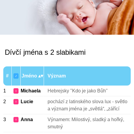
Dívčí jména s 2 slabikami
#
Jméno
Význam
♂
1
Michaela
Hebrejsky "Kdo je jako Bůh"
♀
2
Lucie
pochází z latinského slova lux - světlo
♀
a význam jména je „světlá“, „zářící
3
Anna
Výnamem: Milostivý, sladký a hořký,
♀
smutný