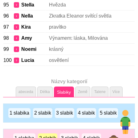
95
Stella
Hvězda
♀
96
Nella
Zkratka Eleanor svítící světla
♀
97
Kira
pravítko
♀
98
Amy
Výnamem: láska, Milována
♀
99
Noemi
krásný
♀
100
Lucia
osvětlení
♀
Názvy kategorií
abeceda
Délka
Slabiky
Země
Talene
Více
1 slabika
2 slabik
3 slabik
4 slabik
5 slabik