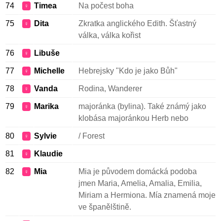
74
Timea
Na počest boha
♀
75
Dita
Zkratka anglického Edith. Šťastný
♀
válka, válka kořist
76
Libuše
♀
77
Michelle
Hebrejsky "Kdo je jako Bůh"
♀
78
Vanda
Rodina, Wanderer
♀
79
Marika
majoránka (bylina). Také známý jako
♀
klobása majoránkou Herb nebo
80
Sylvie
/ Forest
♀
81
Klaudie
♀
82
Mia
Mia je původem domácká podoba
♀
jmen Maria, Amelia, Amalia, Emilia,
Miriam a Hermiona. Mía znamená moje
ve španělštině.