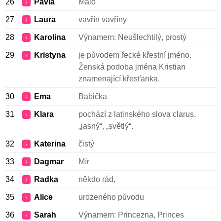
26
Pavla
Málo
♀
27
Laura
vavřín vavříny
♀
28
Karolina
Výnamem: Neušlechtilý, prostý
♀
29
Kristyna
je původem řecké křestní jméno.
♀
Ženská podoba jména Kristian
znamenající křesťanka.
30
Ema
Babička
♀
31
Klara
pochází z latinského slova clarus,
♀
„jasný“, „světlý“.
32
Katerina
čistý
♀
33
Dagmar
Mír
♀
34
Radka
někdo rád,
♀
35
Alice
urozeného původu
♀
36
Sarah
Výnamem: Princezna, Princes
♀