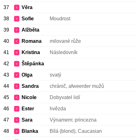
37
Věra
♀
38
Sofie
Moudrost
♀
39
Alžběta
♀
40
Romana
milované růže
♀
41
Kristina
Následovník
♀
42
Štěpánka
♀
43
Olga
svatý
♀
44
Sandra
chránič, afweerder mužů
♀
45
Nicole
Dobyvatel lidí
♀
46
Ester
hvězda
♀
47
Sara
Výnamem: princezna
♀
48
Blanka
Bílá (blond), Caucasian
♀