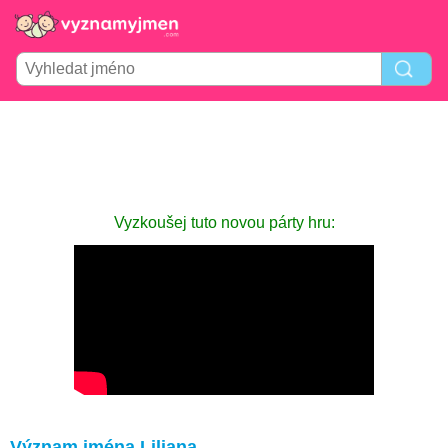
Vyzkoušej tuto novou párty hru:
Význam jména Liliana