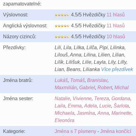
zapamatovatelné:
Výslovnost:
4.5/5 Hvězdičky
11 hlasů
Anglická výslovnost:
4.5/5 Hvězdičky
11 hlasů
Názory cizinců:
4.5/5 Hvězdičky
10 hlasů
Přezdívky:
Lili, Lila, Lilka, Lilča, Pipi, Lilinka,
Lilouš, Anna, Lilina, Lilien, Lilian,
Lilík, Lilišuk, Lilie, Layla, Lily, Lilly,
Lian, Beans, Lilianka
Více přezdívek
Jména bratrů:
Lukáš
,
Tomáš
,
Branislav
,
Maxmilián
,
Gabriel
,
Robert
,
Michal
Jména sester:
Natalie
,
Vivienne
,
Tereza
,
Gordana
,
Laila
,
Emma
,
Adela
,
Lucie
,
Šarlota
,
Michaela
,
Jasmína
,
Anna
,
Marinette
,
Eleonóra
Kategorie:
Jména s 7 písmeny
-
Jména končící