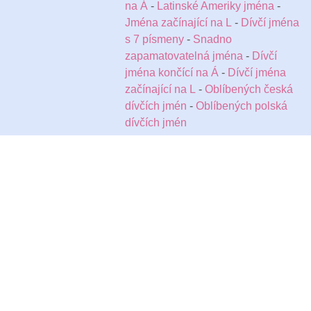
na Á
-
Latinské Ameriky jména
-
Jména začínající na L
-
Dívčí jména
s 7 písmeny
-
Snadno
zapamatovatelná jména
-
Dívčí
jména končící na Á
-
Dívčí jména
začínající na L
-
Oblíbených česká
dívčích jmén
-
Oblíbených polská
dívčích jmén