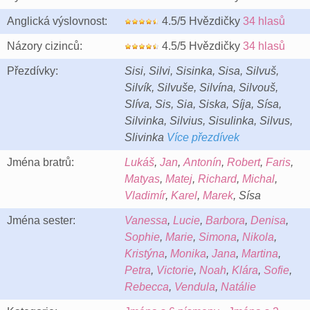
Anglická výslovnost:
4.5/5 Hvězdičky
34 hlasů
Názory cizinců:
4.5/5 Hvězdičky
34 hlasů
Přezdívky:
Sisi, Silvi, Sisinka, Sisa, Silvuš,
Silvík, Silvuše, Silvína, Silvouš,
Slíva, Sis, Sia, Siska, Síja, Sísa,
Silvinka, Silvius, Sisulinka, Silvus,
Slivinka
Více přezdívek
Jména bratrů:
Lukáš
,
Jan
,
Antonín
,
Robert
,
Faris
,
Matyas
,
Matej
,
Richard
,
Michal
,
Vladimír
,
Karel
,
Marek
, Sísa
Jména sester:
Vanessa
,
Lucie
,
Barbora
,
Denisa
,
Sophie
,
Marie
,
Simona
,
Nikola
,
Kristýna
,
Monika
,
Jana
,
Martina
,
Petra
,
Victorie
,
Noah
,
Klára
,
Sofie
,
Rebecca
,
Vendula
,
Natálie