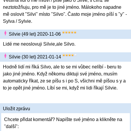
Většina lidí o mě mluví / píše jako o Silvě, s čímž se
neztotožňuju, pro mě je to jiné jméno. Málokoho napadne
mě oslovit "Silvi" místo "Silvo". Často moje jméno píší s "y" -
Sylva / Sylvie.
Silvie (49 let) 2020-11-06
Lidé me neoslovuji Silvie,ale Silvo.
Silvie (30 let) 2021-01-14
Hodně lidí mi říká Silvo, ale to se mi vůbec nelíbí - beru to
jako jiné jméno. Když někomu diktuji své jméno, musím
automaticky říkat, ze se píšu s i po S, všichni mě píšou s y a
to je opět jiné jméno. Líbí se mi, když mi lidi říkají Silvie.
Uložit zprávu
Chcete přidat komentář? Napište své jméno a klikněte na
"další":