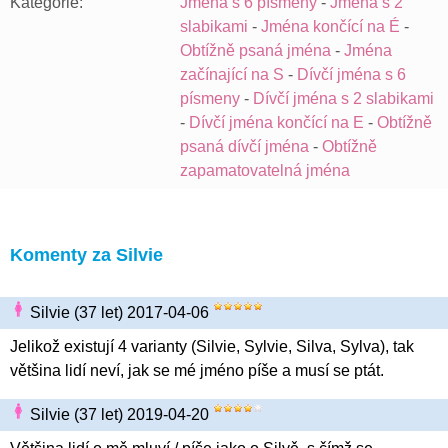
Kategorie:
Jména s 6 písmeny
-
Jména s 2
slabikami
-
Jména končící na É
-
Obtížně psaná jména
-
Jména
začínající na S
-
Dívčí jména s 6
písmeny
-
Dívčí jména s 2 slabikami
-
Dívčí jména končící na E
-
Obtížně
psaná dívčí jména
-
Obtížně
zapamatovatelná jména
Komenty za Silvie
Silvie (37 let) 2017-04-06
Jelikož existují 4 varianty (Silvie, Sylvie, Silva, Sylva), tak
většina lidí neví, jak se mé jméno píše a musí se ptát.
Silvie (37 let) 2019-04-20