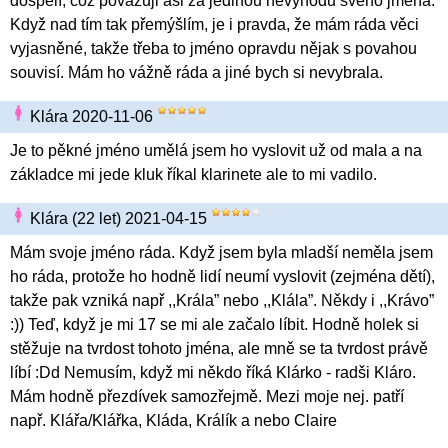
dospělí, coz považuji asi za jedinou nevýhodu svého jména.
Když nad tím tak přemýšlím, je i pravda, že mám ráda věci
vyjasněné, takže třeba to jméno opravdu nějak s povahou
souvisí. Mám ho vážně ráda a jiné bych si nevybrala.
Klára 2020-11-06
Je to pěkné jméno umělá jsem ho vyslovit už od mala a na
základce mi jede kluk říkal klarinete ale to mi vadilo.
Klára (22 let) 2021-04-15
Mám svoje jméno ráda. Když jsem byla mladší neměla jsem
ho ráda, protože ho hodně lidí neumí vyslovit (zejména dětí),
takže pak vzniká např ,,Krála” nebo ,,Klála”. Někdy i ,,Krávo”
:)) Teď, když je mi 17 se mi ale začalo líbit. Hodně holek si
stěžuje na tvrdost tohoto jména, ale mně se ta tvrdost právě
líbí :Dd Nemusím, když mi někdo říká Klárko - radši Kláro.
Mám hodně přezdívek samozřejmě. Mezi moje nej. patří
např. Klářa/Klářka, Kláda, Králík a nebo Claire