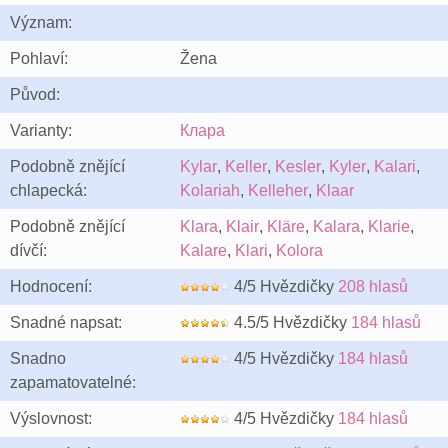
Význam:
Pohlaví:
Žena
Původ:
Varianty:
Клара
Podobně znějící
Kylar
,
Keller
,
Kesler
,
Kyler
,
Kalari
,
chlapecká:
Kolariah
,
Kelleher
,
Klaar
Podobně znějící
Klara
,
Klair
,
Kläre
,
Kalara
,
Klarie
,
dívčí:
Kalare
,
Klari
,
Kolora
Hodnocení:
4/5 Hvězdičky
208 hlasů
Snadné napsat:
4.5/5 Hvězdičky
184 hlasů
Snadno
4/5 Hvězdičky
184 hlasů
zapamatovatelné:
Výslovnost:
4/5 Hvězdičky
184 hlasů