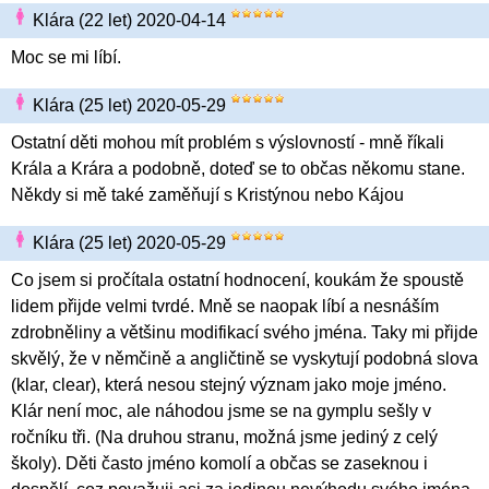
Klára (22 let) 2020-04-14
Moc se mi líbí.
Klára (25 let) 2020-05-29
Ostatní děti mohou mít problém s výslovností - mně říkali
Krála a Krára a podobně, doteď se to občas někomu stane.
Někdy si mě také zaměňují s Kristýnou nebo Kájou
Klára (25 let) 2020-05-29
Co jsem si pročítala ostatní hodnocení, koukám že spoustě
lidem přijde velmi tvrdé. Mně se naopak líbí a nesnáším
zdrobněliny a většinu modifikací svého jména. Taky mi přijde
skvělý, že v němčině a angličtině se vyskytují podobná slova
(klar, clear), která nesou stejný význam jako moje jméno.
Klár není moc, ale náhodou jsme se na gymplu sešly v
ročníku tři. (Na druhou stranu, možná jsme jediný z celý
školy). Děti často jméno komolí a občas se zaseknou i