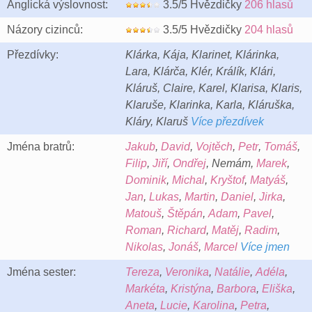
Anglická výslovnost:
3.5/5 Hvězdičky
206 hlasů
Názory cizinců:
3.5/5 Hvězdičky
204 hlasů
Přezdívky:
Klárka, Kája, Klarinet, Klárinka,
Lara, Klárča, Klér, Králík, Klári,
Kláruš, Claire, Karel, Klarisa, Klaris,
Klaruše, Klarinka, Karla, Kláruška,
Kláry, Klaruš
Více přezdívek
Jména bratrů:
Jakub
,
David
,
Vojtěch
,
Petr
,
Tomáš
,
Filip
,
Jiří
,
Ondřej
, Nemám,
Marek
,
Dominik
,
Michal
,
Kryštof
,
Matyáš
,
Jan
,
Lukas
,
Martin
,
Daniel
,
Jirka
,
Matouš
,
Štěpán
,
Adam
,
Pavel
,
Roman
,
Richard
,
Matěj
,
Radim
,
Nikolas
,
Jonáš
,
Marcel
Více jmen
Jména sester:
Tereza
,
Veronika
,
Natálie
,
Adéla
,
Markéta
,
Kristýna
,
Barbora
,
Eliška
,
Aneta
,
Lucie
,
Karolina
,
Petra
,