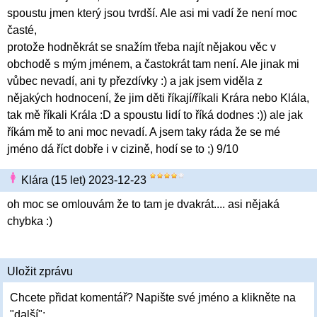
spoustu jmen který jsou tvrdší. Ale asi mi vadí že není moc
časté,
protože hodněkrát se snažím třeba najít nějakou věc v
obchodě s mým jménem, a častokrát tam není. Ale jinak mi
vůbec nevadí, ani ty přezdívky :) a jak jsem viděla z
nějakých hodnocení, že jim děti říkají/říkali Krára nebo Klála,
tak mě říkali Krála :D a spoustu lidí to říká dodnes :)) ale jak
říkám mě to ani moc nevadí. A jsem taky ráda že se mé
jméno dá říct dobře i v cizině, hodí se to ;) 9/10
Klára (15 let) 2023-12-23
oh moc se omlouvám že to tam je dvakrát.... asi nějaká
chybka :)
Uložit zprávu
Chcete přidat komentář? Napište své jméno a klikněte na
"další":