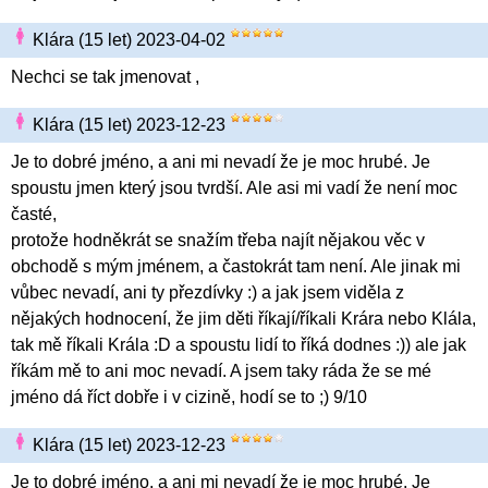
Klára (15 let) 2023-04-02
Nechci se tak jmenovat ,
Klára (15 let) 2023-12-23
Je to dobré jméno, a ani mi nevadí že je moc hrubé. Je
spoustu jmen který jsou tvrdší. Ale asi mi vadí že není moc
časté,
protože hodněkrát se snažím třeba najít nějakou věc v
obchodě s mým jménem, a častokrát tam není. Ale jinak mi
vůbec nevadí, ani ty přezdívky :) a jak jsem viděla z
nějakých hodnocení, že jim děti říkají/říkali Krára nebo Klála,
tak mě říkali Krála :D a spoustu lidí to říká dodnes :)) ale jak
říkám mě to ani moc nevadí. A jsem taky ráda že se mé
jméno dá říct dobře i v cizině, hodí se to ;) 9/10
Klára (15 let) 2023-12-23
Je to dobré jméno, a ani mi nevadí že je moc hrubé. Je