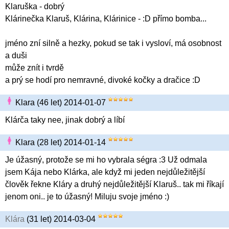
Klaruška - dobrý
Klárinečka Klaruš, Klárina, Klárinice - :D přímo bomba...
jméno zní silně a hezky, pokud se tak i vysloví, má osobnost
a duši
může znít i tvrdě
a prý se hodí pro nemravné, divoké kočky a dračice :D
Klara (46 let) 2014-01-07
Klárča taky nee, jinak dobrý a líbí
Klara (28 let) 2014-01-14
Je úžasný, protože se mi ho vybrala ségra :3 Už odmala
jsem Kája nebo Klárka, ale když mi jeden nejdůležitější
člověk řekne Kláry a druhý nejdůležitější Klaruš.. tak mi říkají
jenom oni.. je to úžasný! Miluju svoje jméno :)
Klára
(31 let) 2014-03-04