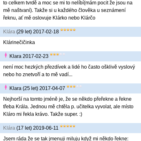
to celkem tvrdě a moc se mi to nelíbí(mám pocit že jsou na
mě naštvaní). Takže si u každého člověka u seznámení
řeknu, ať mě oslovuje Klárko nebo Klárčo
Klára
(29 let) 2017-02-18
Klárinečičinka
Klara 2017-02-23
není moc hezkých přezdívek a lidé ho často ošklivě vyslový
nebo ho znetvoří a to mě vadí...
Klara (25 let) 2017-04-07
Nejhorší na tomto jméně je, že se někdo přeřekne a řekne
třeba Krála. Jednou mě chtěla p. učitelka vyvolat, ale místo
Kláro mi řekla krávo. Takže super. :)
Klára
(17 let) 2019-06-11
Jsem ráda že se tak jmenuji miluju když mi někdo řekne: