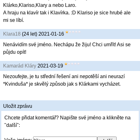
Klárko,Klariso,Klary a nebo Laro.
A hraju na klavír tak i Klavírka. :D Klariso je sice hrubé ale
mi se líbí.
Klara18
(24 let) 2021-01-16
Nenávidím své jméno. Nechápu že žiju! Chci umřít! Asi se
půjdu opít!
Kamarád Kláry
2021-03-19
Nezoufejte, je tu střední řešení ani nepotěší ani neurazí
*Kvinduša* je skvělý způsob jak s Klárkami vycházet.
Uložit zprávu
Chcete přidat komentář? Napište své jméno a klikněte na
"další":