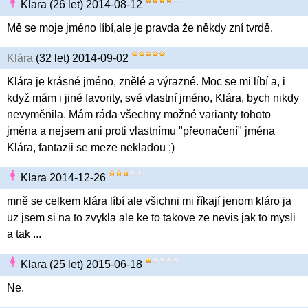
Klara (26 let) 2014-08-12
Mě se moje jméno líbí,ale je pravda že někdy zní tvrdě.
Klára
(32 let) 2014-09-02
Klára je krásné jméno, znělé a výrazné. Moc se mi líbí a, i
když mám i jiné favority, své vlastní jméno, Klára, bych nikdy
nevyměnila. Mám ráda všechny možné varianty tohoto
jména a nejsem ani proti vlastnímu "přeonačení" jména
Klára, fantazii se meze nekladou ;)
Klara 2014-12-26
mně se celkem klára líbí ale všichni mi říkají jenom kláro ja
uz jsem si na to zvykla ale ke to takove ze nevis jak to mysli
a tak ...
Klara (25 let) 2015-06-18
Ne.