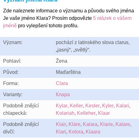
Zde naleznete informace o významu a původu svého jména
Je vaše jméno Klara? Prosím odpovězte
5 otázek o vášem
jméně
pro vylepšení tohoto profilu.
Význam:
pochází z latinského slova clarus,
„jasný“, „světlý“.
Pohlaví:
Žena
Původ:
Maďarština
Forma:
Clara
Varianty:
Клара
Podobně znějící
Kylar
,
Keller
,
Kesler
,
Kyler
,
Kalari
,
chlapecká:
Kolariah
,
Kelleher
,
Klaar
Podobně znějící
Klair
,
Kläre
,
Kalara
,
Klarie
,
Kalare
,
dívčí:
Klari
,
Kolora
,
Klaara