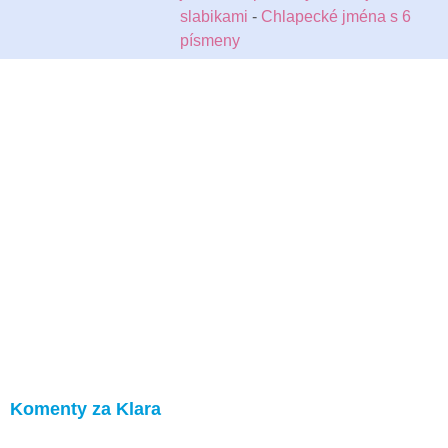
slabikami
-
Chlapecké jména s 6
písmeny
Komenty za Klara