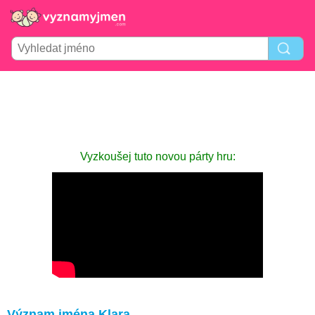
Vyzkoušej tuto novou párty hru:
Význam jména Klara