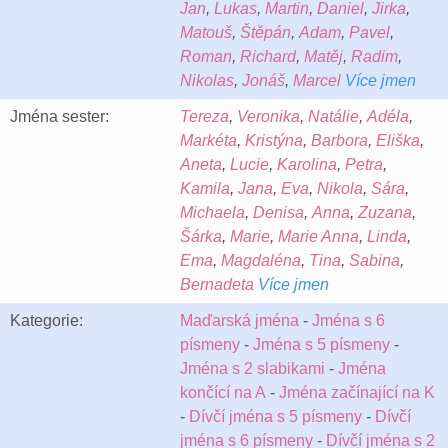
Jan
,
Lukas
,
Martin
,
Daniel
,
Jirka
,
Matouš
,
Štěpán
,
Adam
,
Pavel
,
Roman
,
Richard
,
Matěj
,
Radim
,
Nikolas
,
Jonáš
,
Marcel
Více jmen
Jména sester:
Tereza
,
Veronika
,
Natálie
,
Adéla
,
Markéta
,
Kristýna
,
Barbora
,
Eliška
,
Aneta
,
Lucie
,
Karolina
,
Petra
,
Kamila
,
Jana
,
Eva
,
Nikola
,
Sára
,
Michaela
,
Denisa
,
Anna
,
Zuzana
,
Šárka
,
Marie
,
Marie Anna
,
Linda
,
Ema
,
Magdaléna
,
Tina
,
Sabina
,
Bernadeta
Více jmen
Kategorie:
Maďarská jména
-
Jména s 6
písmeny
-
Jména s 5 písmeny
-
Jména s 2 slabikami
-
Jména
končící na A
-
Jména začínající na K
-
Dívčí jména s 5 písmeny
-
Dívčí
jména s 6 písmeny
-
Dívčí jména s 2