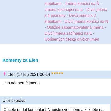
slabikami
-
Jména končící na Ň
-
Jména začínající na E
-
Dívčí jména
s 4 písmeny
-
Dívčí jména s 2
slabikami
-
Dívčí jména končící na N
-
Obtížně zapamatovatelná jména
-
Dívčí jména začínající na E
-
Oblíbených česká dívčích jmén
Komenty za Elen
Elen (17 let) 2021-06-14
je to nádherné jméno
Uložit zprávu
Chcete přidat komentář? Napište své jméno a klikněte na