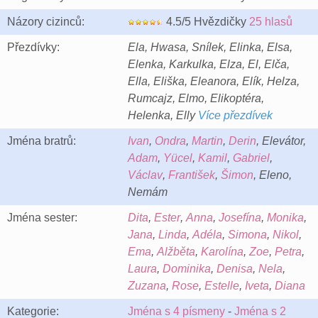
Názory cizinců:
4.5/5 Hvězdičky
25 hlasů
Přezdívky:
Ela, Hwasa, Snílek, Elinka, Elsa,
Elenka, Karkulka, Elza, El, Elča,
Ella, Eliška, Eleanora, Elík, Helza,
Rumcajz, Elmo, Elikoptéra,
Helenka, Elly
Více přezdívek
Jména bratrů:
Ivan
,
Ondra
,
Martin
,
Derin
, Elevátor,
Adam
,
Yücel
,
Kamil
,
Gabriel
,
Václav
,
František
,
Šimon
, Eleno,
Nemám
Jména sester:
Dita
,
Ester
,
Anna
,
Josefína
,
Monika
,
Jana
,
Linda
,
Adéla
,
Simona
,
Nikol
,
Ema
,
Alžběta
,
Karolína
,
Zoe
,
Petra
,
Laura
,
Dominika
,
Denisa
,
Nela
,
Zuzana
,
Rose
,
Estelle
,
Iveta
,
Diana
Kategorie:
Jména s 4 písmeny
-
Jména s 2