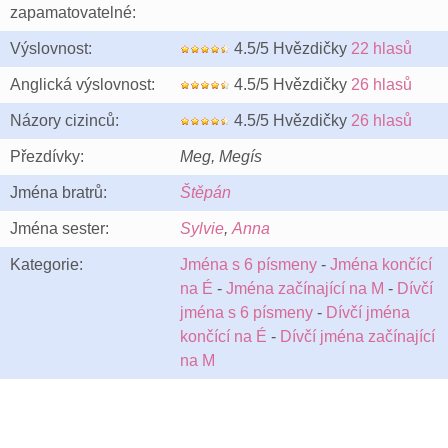
zapamatovatelné:
Výslovnost:
4.5/5 Hvězdičky
22 hlasů
Anglická výslovnost:
4.5/5 Hvězdičky
26 hlasů
Názory cizinců:
4.5/5 Hvězdičky
26 hlasů
Přezdívky:
Meg, Megís
Jména bratrů:
Štěpán
Jména sester:
Sylvie
,
Anna
Kategorie:
Jména s 6 písmeny
-
Jména končící
na É
-
Jména začínající na M
-
Dívčí
jména s 6 písmeny
-
Dívčí jména
končící na É
-
Dívčí jména začínající
na M