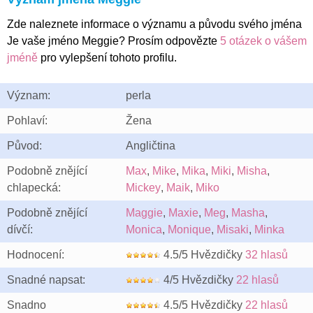
Zde naleznete informace o významu a původu svého jména
Je vaše jméno Meggie? Prosím odpovězte
5 otázek o vášem
jméně
pro vylepšení tohoto profilu.
Význam:
perla
Pohlaví:
Žena
Původ:
Angličtina
Podobně znějící
Max
,
Mike
,
Mika
,
Miki
,
Misha
,
chlapecká:
Mickey
,
Maik
,
Miko
Podobně znějící
Maggie
,
Maxie
,
Meg
,
Masha
,
dívčí:
Monica
,
Monique
,
Misaki
,
Minka
Hodnocení:
4.5/5 Hvězdičky
32 hlasů
Snadné napsat:
4/5 Hvězdičky
22 hlasů
Snadno
4.5/5 Hvězdičky
22 hlasů