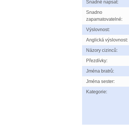
Snadné napsat:
Snadno
zapamatovatelné:
Výslovnost:
Anglická výslovnost:
Názory cizinců:
Přezdívky:
Jména bratrů:
Jména sester:
Kategorie: