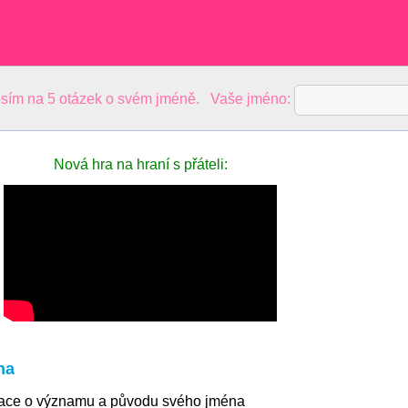
sím na 5 otázek o svém jméně. Vaše jméno:
Nová hra na hraní s přáteli:
na
mace o významu a původu svého jména