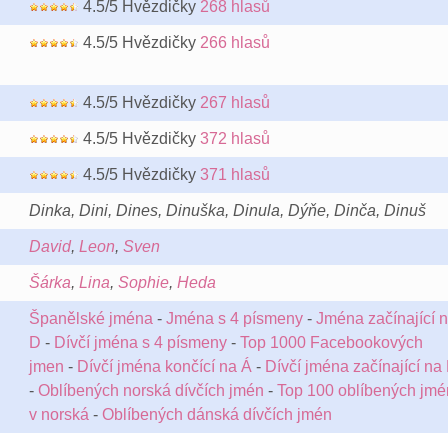
4.5/5 Hvězdičky
268 hlasů
4.5/5 Hvězdičky
266 hlasů
4.5/5 Hvězdičky
267 hlasů
4.5/5 Hvězdičky
372 hlasů
4.5/5 Hvězdičky
371 hlasů
Dinka, Dini, Dines, Dinuška, Dinula, Dýňe, Dinča, Dinuš
David
,
Leon
,
Sven
Šárka
,
Lina
,
Sophie
,
Heda
Španělské jména
-
Jména s 4 písmeny
-
Jména začínající 
D
-
Dívčí jména s 4 písmeny
-
Top 1000 Facebookových
jmen
-
Dívčí jména končící na Á
-
Dívčí jména začínající na
-
Oblíbených norská dívčích jmén
-
Top 100 oblíbených jmé
v norská
-
Oblíbených dánská dívčích jmén