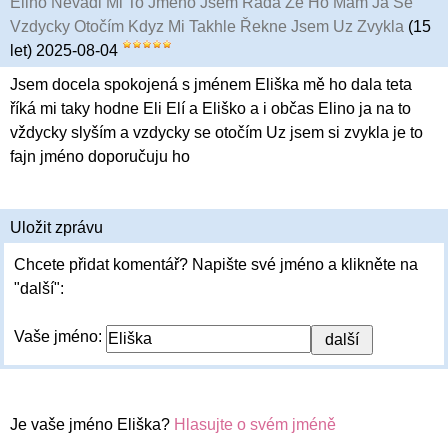
Elino Nevadi Mi To Jméno Jsem Rada Že Ho Mam Já Se
Vzdycky Otočím Kdyz Mi Takhle Řekne Jsem Uz Zvykla
(15
let) 2025-08-04
Jsem docela spokojená s jménem Eliška mě ho dala teta
říká mi taky hodne Eli Elí a Eliško a i občas Elino ja na to
vždycky slyším a vzdycky se otočím Uz jsem si zvykla je to
fajn jméno doporučuju ho
Uložit zprávu
Chcete přidat komentář? Napište své jméno a klikněte na
"další":
Vaše jméno:
Je vaše jméno Eliška?
Hlasujte o svém jméně