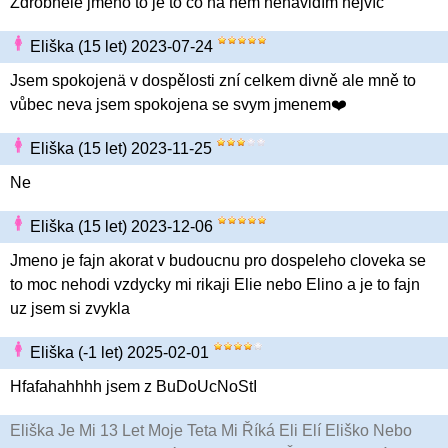
Zdrobnělé jméno to je to co na něm nenávidím nejvíc
Eliška (15 let) 2023-07-24
Jsem spokojenä v dospělosti zní celkem divně ale mně to
vůbec neva jsem spokojena se svym jmenem❤️
Eliška (15 let) 2023-11-25
Ne
Eliška (15 let) 2023-12-06
Jmeno je fajn akorat v budoucnu pro dospeleho cloveka se
to moc nehodi vzdycky mi rikaji Elie nebo Elino a je to fajn
uz jsem si zvykla
Eliška (-1 let) 2025-02-01
Hfafahahhhh jsem z BuDoUcNoStI
Eliška Je Mi 13 Let Moje Teta Mi Říká Eli Elí Eliško Nebo