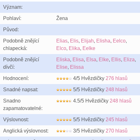
Význam:
Pohlaví:
Žena
Původ:
Podobně znějící
Elias
,
Elis
,
Elijah
,
Elisha
,
Eelco
,
chlapecká:
Elco
,
Elika
,
Eelke
Podobně znějící
Eliska
,
Elisa
,
Elsa
,
Elke
,
Ellis
,
Eliza
,
dívčí:
Elise
,
Elissa
Hodnocení:
4/5 Hvězdičky
276 hlasů
Snadné napsat:
5/5 Hvězdičky
248 hlasů
Snadno
4.5/5 Hvězdičky
248 hlasů
zapamatovatelné:
Výslovnost:
5/5 Hvězdičky
245 hlasů
Anglická výslovnost:
3/5 Hvězdičky
270 hlasů