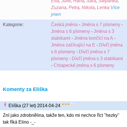
Eva
,
Julie
,
Hana
,
Sára
,
Štěpánka
,
Zuzana
,
Petra
,
Nikola
,
Lenka
Více
jmen
Kategorie:
Česká jména
-
Jména s 7 písmeny
-
Jména s 6 písmeny
-
Jména s 3
slabikami
-
Jména končící na A
-
Jména začínající na E
-
Dívčí jména
s 6 písmeny
-
Dívčí jména s 7
písmeny
-
Dívčí jména s 3 slabikami
-
Chlapecké jména s 6 písmeny
Komenty za Eliška
Eliška (27 let) 2014-04-24
Zní jako zdrobnělina, takže ten, kdo mi nechce říct "hezky"
tak říká Elino -_-