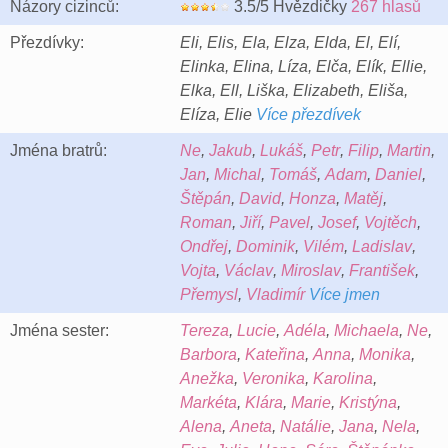
Názory cizinců:
3.5/5 Hvězdičky
267 hlasů
Přezdívky:
Eli, Elis, Ela, Elza, Elda, El, Elí,
Elinka, Elina, Líza, Elča, Elík, Ellie,
Elka, Ell, Liška, Elizabeth, Eliša,
Elíza, Elie
Více přezdívek
Jména bratrů:
Ne
,
Jakub
,
Lukáš
,
Petr
,
Filip
,
Martin
,
Jan
,
Michal
,
Tomáš
,
Adam
,
Daniel
,
Štěpán
,
David
,
Honza
,
Matěj
,
Roman
,
Jiří
,
Pavel
,
Josef
,
Vojtěch
,
Ondřej
,
Dominik
,
Vilém
,
Ladislav
,
Vojta
,
Václav
,
Miroslav
,
František
,
Přemysl
,
Vladimír
Více jmen
Jména sester:
Tereza
,
Lucie
,
Adéla
,
Michaela
,
Ne
,
Barbora
,
Kateřina
,
Anna
,
Monika
,
Anežka
,
Veronika
,
Karolina
,
Markéta
,
Klára
,
Marie
,
Kristýna
,
Alena
,
Aneta
,
Natálie
,
Jana
,
Nela
,