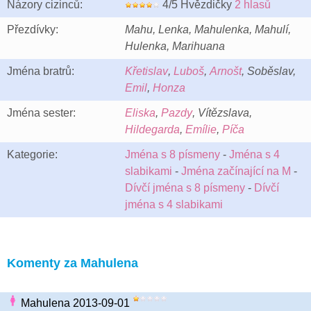
Názory cizinců:
4/5 Hvězdičky
2 hlasů
Přezdívky:
Mahu, Lenka, Mahulenka, Mahulí,
Hulenka, Marihuana
Jména bratrů:
Křetislav
,
Luboš
,
Arnošt
, Soběslav,
Emil
,
Honza
Jména sester:
Eliska
,
Pazdy
, Vítězslava,
Hildegarda
,
Emílie
,
Píča
Kategorie:
Jména s 8 písmeny
-
Jména s 4
slabikami
-
Jména začínající na M
-
Dívčí jména s 8 písmeny
-
Dívčí
jména s 4 slabikami
Komenty za Mahulena
Mahulena 2013-09-01