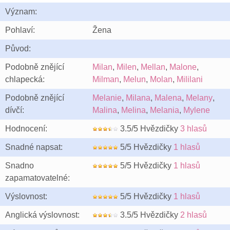
Význam:
Pohlaví:
Žena
Původ:
Podobně znějící
Milan
,
Milen
,
Mellan
,
Malone
,
chlapecká:
Milman
,
Melun
,
Molan
,
Mililani
Podobně znějící
Melanie
,
Milana
,
Malena
,
Melany
,
dívčí:
Malina
,
Melina
,
Melania
,
Mylene
Hodnocení:
3.5/5 Hvězdičky
3 hlasů
Snadné napsat:
5/5 Hvězdičky
1 hlasů
Snadno
5/5 Hvězdičky
1 hlasů
zapamatovatelné:
Výslovnost:
5/5 Hvězdičky
1 hlasů
Anglická výslovnost:
3.5/5 Hvězdičky
2 hlasů