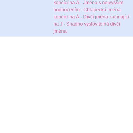
končící na Á
-
Jména s nejvyšším
hodnocením
-
Chlapecká jména
končící na Á
-
Dívčí jména začínající
na J
-
Snadno vyslovitelná dívčí
jména