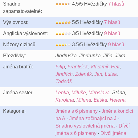
Snadno
4.5/5 Hvězdičky
7 hlasů
zapamatovatelné:
Výslovnost:
5/5 Hvězdičky
7 hlasů
Anglická výslovnost:
3/5 Hvězdičky
9 hlasů
Názory cizinců:
3.5/5 Hvězdičky
9 hlasů
Přezdívky:
Jindruška, Jindrunka, Jíňa, Jirka
Jména bratrů:
Filip
,
František
,
Vladimír
,
Petr
,
Jindřich
,
Zdeněk
,
Jan
,
Luisa
,
Tadeáš
Jména sester:
Lenka
,
Miluše
,
Miroslava
, Stána,
Karolina
,
Milena
,
Eliška
,
Helena
Kategorie:
Jména s 6 písmeny
-
Jména končící
na A
-
Jména začínající na J
-
Snadno vyslovitelná jména
-
Dívčí
jména s 6 písmeny
-
Dívčí jména