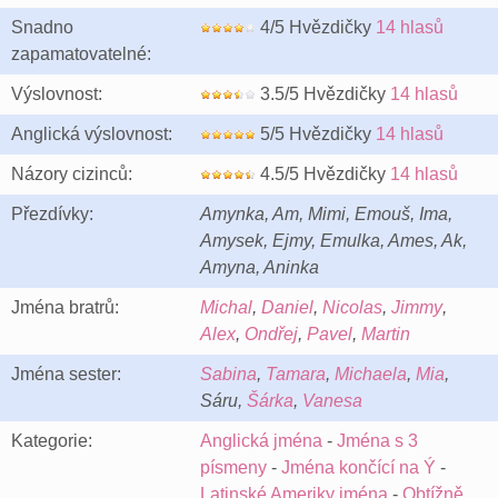
Snadno
4/5 Hvězdičky
14 hlasů
zapamatovatelné:
Výslovnost:
3.5/5 Hvězdičky
14 hlasů
Anglická výslovnost:
5/5 Hvězdičky
14 hlasů
Názory cizinců:
4.5/5 Hvězdičky
14 hlasů
Přezdívky:
Amynka, Am, Mimi, Emouš, Ima,
Amysek, Ejmy, Emulka, Ames, Ak,
Amyna, Aninka
Jména bratrů:
Michal
,
Daniel
,
Nicolas
,
Jimmy
,
Alex
,
Ondřej
,
Pavel
,
Martin
Jména sester:
Sabina
,
Tamara
,
Michaela
,
Mia
,
Sáru,
Šárka
,
Vanesa
Kategorie:
Anglická jména
-
Jména s 3
písmeny
-
Jména končící na Ý
-
Latinské Ameriky jména
-
Obtížně