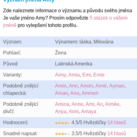
Zde naleznete informace o významu a původu svého jména
Je vaše jméno Amy? Prosím odpovězte
5 otázek o vášem
jméně
pro vylepšení tohoto profilu.
Význam:
Výnamem: láska, Milována
Pohlaví:
Žena
Původ:
Latinská Amerika
Varianty:
Aimy
,
Amia
,
Emi
,
Emie
Podobně znějící
Amin
,
Ann
,
Amon
,
Aimé
,
Ayman
,
chlapecká:
Aman
,
Ano
,
Ammon
Podobně znějící
Amina
,
Anne
,
Ami
,
An
,
Aimée
,
dívčí:
Anya
,
Aimi
,
Amaya
Hodnocení:
4.5/5 Hvězdičky
14 hlasů
Snadné napsat:
3.5/5 Hvězdičky
14 hlasů