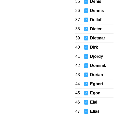
35
Denis
♂
36
Dennis
♂
37
Detlef
♂
38
Dieter
♂
39
Dietmar
♂
40
Dirk
♂
41
Djordy
♂
42
Dominik
♂
43
Dorian
♂
44
Egbert
♂
45
Egon
♂
46
Elai
♂
47
Elias
♂