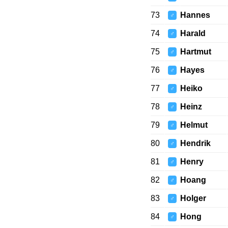
73
Hannes
♂
74
Harald
♂
75
Hartmut
♂
76
Hayes
♂
77
Heiko
♂
78
Heinz
♂
79
Helmut
♂
80
Hendrik
♂
81
Henry
♂
82
Hoang
♂
83
Holger
♂
84
Hong
♂