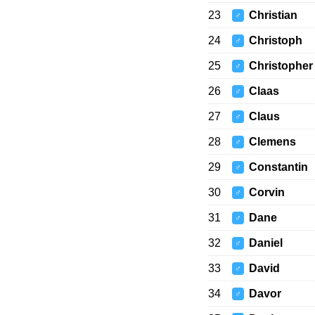
23
Christian
♂
24
Christoph
♂
25
Christopher
♂
26
Claas
♂
27
Claus
♂
28
Clemens
♂
29
Constantin
♂
30
Corvin
♂
31
Dane
♂
32
Daniel
♂
33
David
♂
34
Davor
♂