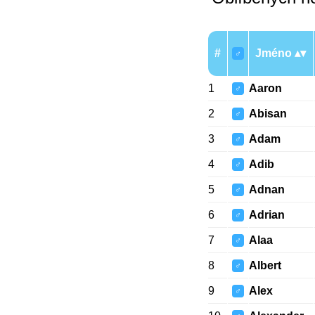
#
Jméno
♂
1
Aaron
♂
2
Abisan
♂
3
Adam
♂
4
Adib
♂
5
Adnan
♂
6
Adrian
♂
7
Alaa
♂
8
Albert
♂
9
Alex
♂