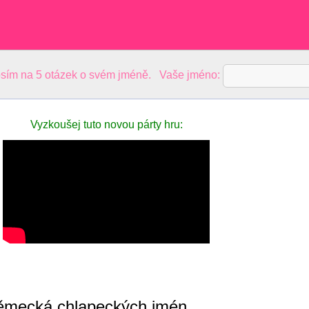
sím na 5 otázek o svém jméně. Vaše jméno:
Vyzkoušej tuto novou párty hru:
ěmecká chlapeckých jmén