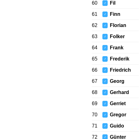
60
Fil
♂
61
Finn
♂
62
Florian
♂
63
Folker
♂
64
Frank
♂
65
Frederik
♂
66
Friedrich
♂
67
Georg
♂
68
Gerhard
♂
69
Gerriet
♂
70
Gregor
♂
71
Guido
♂
72
Günter
♂