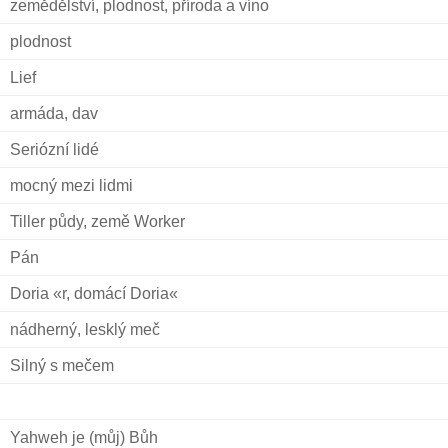
zemědělství, plodnost, příroda a víno
plodnost
Lief
armáda, dav
Seriózní lidé
mocný mezi lidmi
Tiller půdy, země Worker
Pán
Doria «r, domácí Doria«
nádherný, lesklý meč
Silný s mečem
Yahweh je (můj) Bůh