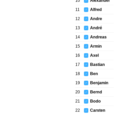
10
Alexander
♂
11
Alfred
♂
12
Andre
♂
13
André
♂
14
Andreas
♂
15
Armin
♂
16
Axel
♂
17
Bastian
♂
18
Ben
♂
19
Benjamin
♂
20
Bernd
♂
21
Bodo
♂
22
Carsten
♂