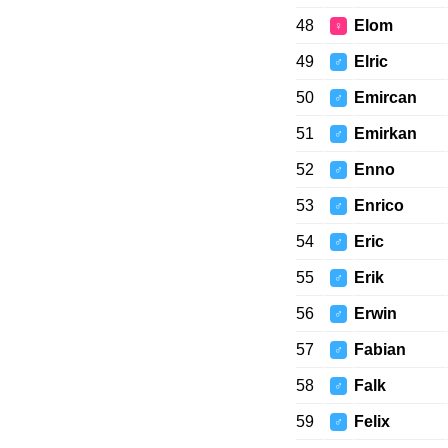
48
Elom
♀
49
Elric
♂
50
Emircan
♂
51
Emirkan
♂
52
Enno
♂
53
Enrico
♂
54
Eric
♂
55
Erik
♂
56
Erwin
♂
57
Fabian
♂
58
Falk
♂
59
Felix
♂