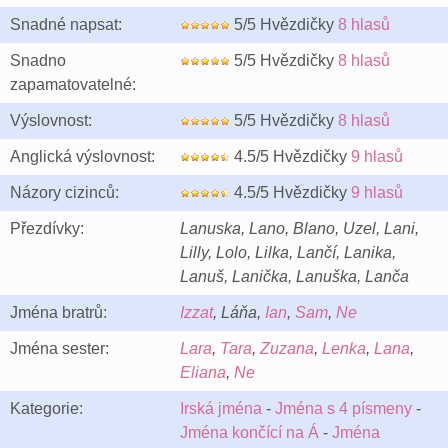
Snadné napsat:
5/5 Hvězdičky
8 hlasů
Snadno
5/5 Hvězdičky
8 hlasů
zapamatovatelné:
Výslovnost:
5/5 Hvězdičky
8 hlasů
Anglická výslovnost:
4.5/5 Hvězdičky
9 hlasů
Názory cizinců:
4.5/5 Hvězdičky
9 hlasů
Přezdívky:
Lanuska, Lano, Blano, Uzel, Lani,
Lilly, Lolo, Lilka, Lančí, Lanika,
Lanuš, Lanička, Lanuška, Lanča
Jména bratrů:
Izzat
, Láňa,
Ian
,
Sam
,
Ne
Jména sester:
Lara
,
Tara
,
Zuzana
,
Lenka
,
Lana
,
Eliana
,
Ne
Kategorie:
Irská jména
-
Jména s 4 písmeny
-
Jména končící na Á
-
Jména