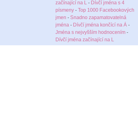
začínající na L
-
Dívčí jména s 4
písmeny
-
Top 1000 Facebookových
jmen
-
Snadno zapamatovatelná
jména
-
Dívčí jména končící na Á
-
Jména s nejvyšším hodnocením
-
Dívčí jména začínající na L