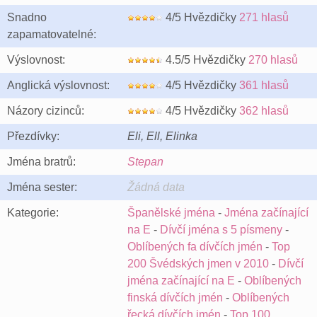
Snadno
4/5 Hvězdičky
271 hlasů
zapamatovatelné:
Výslovnost:
4.5/5 Hvězdičky
270 hlasů
Anglická výslovnost:
4/5 Hvězdičky
361 hlasů
Názory cizinců:
4/5 Hvězdičky
362 hlasů
Přezdívky:
Eli, Ell, Elinka
Jména bratrů:
Stepan
Jména sester:
Žádná data
Kategorie:
Španělské jména
-
Jména začínající
na E
-
Dívčí jména s 5 písmeny
-
Oblíbených fa dívčích jmén
-
Top
200 Švédských jmen v 2010
-
Dívčí
jména začínající na E
-
Oblíbených
finská dívčích jmén
-
Oblíbených
řecká dívčích jmén
-
Top 100