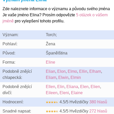
Zde naleznete informace o významu a původu svého jména
Je vaše jméno Elina? Prosím odpovězte
5 otázek o vášem
jméně
pro vylepšení tohoto profilu.
Význam:
Torch;
Pohlaví:
Žena
Původ:
Španělština
Forma:
Eline
Podobně znějící
Elian
,
Elon
,
Elmo
,
Ellin
,
Elham
,
chlapecká:
Eliam
,
Elwin
,
Elmin
Podobně znějící
Ellen
,
Elin
,
Eliana
,
Elen
,
Elien
,
dívčí:
Eileen
,
Eleni
,
Elaine
Hodnocení:
4.5/5 Hvězdičky
380 hlasů
Snadné napsat:
4.5/5 Hvězdičky
272 hlasů