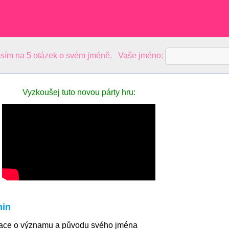
sím na 5 otázek o svém jméně. Vaše jméno:
Vyzkoušej tuto novou párty hru:
min
mace o významu a původu svého jména