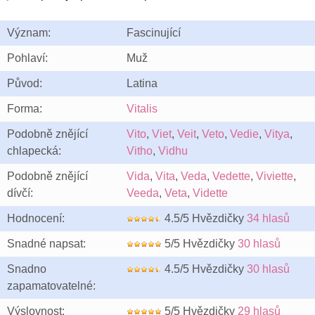
Význam:
Fascinující
Pohlaví:
Muž
Původ:
Latina
Forma:
Vitalis
Podobně znějící
Vito
,
Viet
,
Veit
,
Veto
,
Vedie
,
Vitya
,
chlapecká:
Vitho
,
Vidhu
Podobně znějící
Vida
,
Vita
,
Veda
,
Vedette
,
Viviette
,
dívčí:
Veeda
,
Veta
,
Vidette
Hodnocení:
4.5/5 Hvězdičky
34 hlasů
Snadné napsat:
5/5 Hvězdičky
30 hlasů
Snadno
4.5/5 Hvězdičky
30 hlasů
zapamatovatelné:
Výslovnost:
5/5 Hvězdičky
29 hlasů