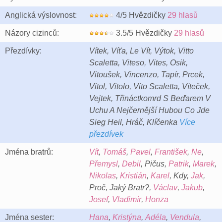
Anglická výslovnost:
4/5 Hvězdičky
29 hlasů
Názory cizinců:
3.5/5 Hvězdičky
29 hlasů
Přezdívky:
Vítek, Víťa, Le Vít, Výtok, Vitto
Scaletta, Viteso, Vites, Osik,
Vitoušek, Vincenzo, Tapír, Prcek,
Vitol, Vitolo, Vito Scaletta, Víteček,
Vejtek, Třináctkomrd S Beďarem V
Uchu A Nejčernější Hubou Co Jde
Sieg Heil, Hráč, Klíčenka
Více
přezdívek
Jména bratrů:
Vít
,
Tomáš
,
Pavel
,
František
,
Ne
,
Přemysl
,
Debil
, Pičus,
Patrik
,
Marek
,
Nikolas
,
Kristián
,
Karel
, Kdy,
Jak
,
Proč, Jaký Bratr?,
Václav
,
Jakub
,
Josef
,
Vladimír
,
Honza
Jména sester:
Hana
,
Kristýna
,
Adéla
,
Vendula
,