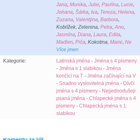
Jana
,
Monika
,
Julie
,
Pavlína
,
Lucie
,
Johana
,
Šárka
,
Iva
,
Tereza
,
Helena
,
Zuzana
,
Valentýna
,
Barbora
,
Koblížek, Zelenina,
Petra
,
Ano
,
Jasmína
,
Diana
,
Laura
,
Edita
,
Madlen
,
Piča
, Kokotina,
Marie
,
Ne
Více jmen
Kategorie:
Latinská jména
-
Jména s 4 písmeny
-
Jména s 1 slabikou
-
Jména
končící na T
-
Jména začínající na V
-
Snadno vyslovitelná jména
-
Dívčí
jména s 4 písmeny
-
Nejjednodušeji
psaná jména
-
Chlapecké jména s 4
písmeny
-
Chlapecká jména s 1
slabikou
Komenty za Vít