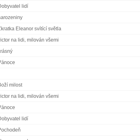
obyvatel lidí
narozeniny
kratka Eleanor svítící světla
ictor na lidi, milován všemi
krásný
Vánoce
oží milost
ictor na lidi, milován všemi
Vánoce
obyvatel lidí
Pochodeň