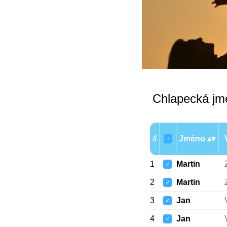
Chlapecká jm
#
Jméno
♂
1
Martin
♂
2
Martin
♂
3
Jan
♂
4
Jan
♂