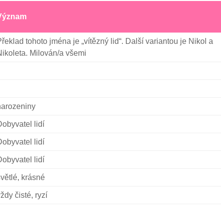
Význam
řeklad tohoto jména je „vítězný lid“. Další variantou je Nikol a
ikoleta. Milován/a všemi
narozeniny
obyvatel lidí
obyvatel lidí
obyvatel lidí
větlé, krásné
ždy čisté, ryzí