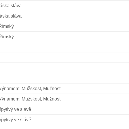
láska sláva
láska sláva
Římský
Římský
Výnamem: Mužskost, Mužnost
Výnamem: Mužskost, Mužnost
třpytivý ve slávě
třpytivý ve slávě