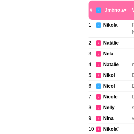
#
Jméno
♂
1
Nikola
P
♂
N
2
Natálie
♀
3
Nela
♀
4
Natalie
♀
5
Nikol
D
♀
6
Nicol
D
♂
7
Nicole
D
♀
8
Nelly
s
♀
9
Nina
v
♀
10
Nikola¨
♀