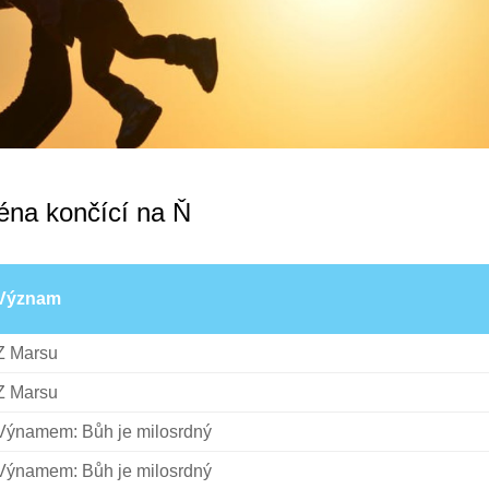
éna končící na Ň
Význam
Z Marsu
Z Marsu
Výnamem: Bůh je milosrdný
Výnamem: Bůh je milosrdný