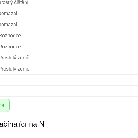
urostlý čištění
pomazal
pomazal
Rozhodce
Rozhodce
Proslulý země
Proslulý země
na
ačínající na N