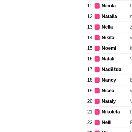
11
Nicola
D
♀
12
Natalia
♀
13
Nella
Z
♀
14
Nikita
v
♀
15
Noemi
♀
16
Natali
♀
17
Naděžda
♀
18
Nancy
B
♀
19
Nicea
v
♀
20
Nataly
♀
21
Nikoleta
D
♀
22
Nelli
♀