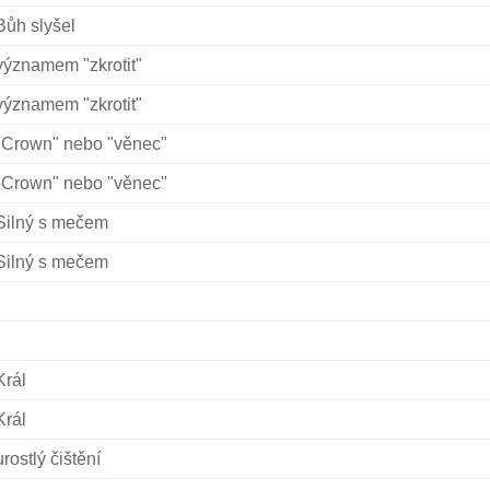
Bůh slyšel
významem "zkrotit"
významem "zkrotit"
"Crown" nebo "věnec"
"Crown" nebo "věnec"
Silný s mečem
Silný s mečem
Král
Král
urostlý čištění