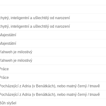
chytrý, inteligentní a ušlechtilý od narození
chytrý, inteligentní a ušlechtilý od narození
Majestátní
Majestátní
Yahweh je milostivý
Yahweh je milostivý
Práce
Práce
Pocházející z Adria (v Benátkách), nebo matný černý / tmavě
Pocházející z Adria (v Benátkách), nebo matný černý / tmavě
Bůh slyšel