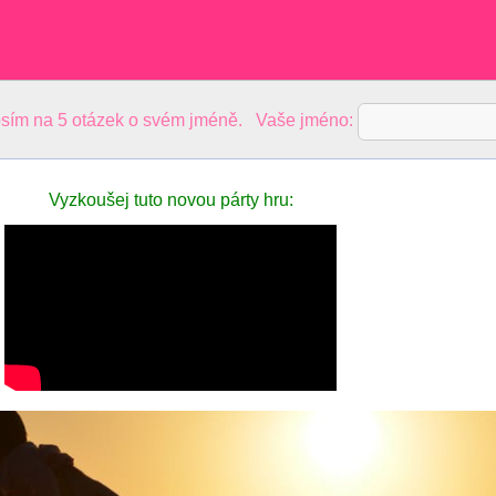
sím na 5 otázek o svém jméně. Vaše jméno:
Vyzkoušej tuto novou párty hru: