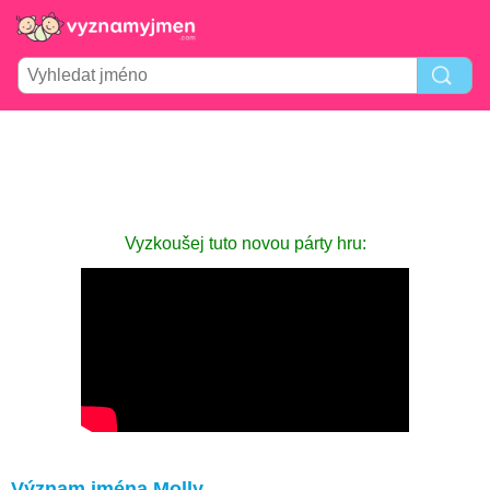
Vyzkoušej tuto novou párty hru:
Význam jména Molly