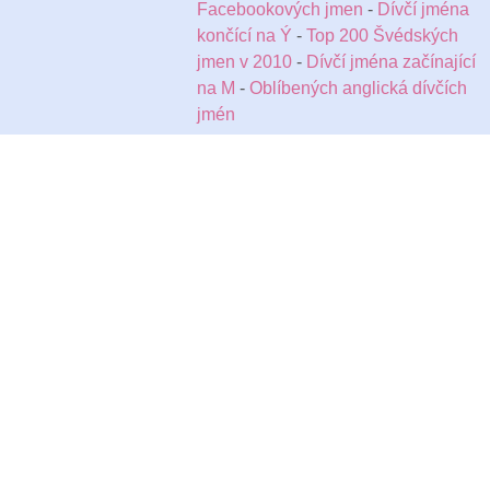
Facebookových jmen
-
Dívčí jména
končící na Ý
-
Top 200 Švédských
jmen v 2010
-
Dívčí jména začínající
na M
-
Oblíbených anglická dívčích
jmén