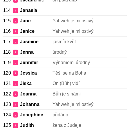
♀
114
Janasia
♀
115
Jane
Yahweh je milostivý
♀
116
Janice
Yahweh je milostivý
♀
117
Jasmine
jasmín květ
♀
118
Jenna
úrodný
♀
119
Jennifer
Výnamem: úrodný
♀
120
Jessica
Těší se na Boha
♀
121
Jiska
On (Bůh) vidí
♀
122
Joanna
Bůh je s námi
♀
123
Johanna
Yahweh je milostivý
♀
124
Josephine
přidáno
♀
125
Judith
žena z Judeje
♀