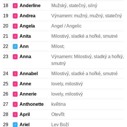
18
Anderline
Mužský, statečný, silný
♀
19
Andrea
Výnamem: mužný, mužný, statečný
♀
20
Angela
Angel / Angelic
♀
21
Anita
Milostivý, sladké a hořké, smutné
♀
22
Ann
Milost;
♂
23
Anna
Výnamem: Milostivý, sladký a hořký,
♀
smutný
24
Annabel
Milostivý, sladké a hořké, smutné
♀
25
Anne
lovely, milostivý
♀
26
Annerie
lovely, milostivý
♀
27
Anthonette
květina
♀
28
April
Otevřít
♀
29
Ariel
Lev Boží
♂