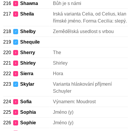
216
Shawna
Bůh je s námi
♀
217
Sheila
Irská varianta Celia, od Celius, klan
♀
římské jméno. Forma Cecilia: slepý.
218
Shelby
Zemědělská usedlost s vrbou
♂
219
Shequile
♂
220
Sherry
The
♀
221
Shirley
Shirley
♀
222
Sierra
Hora
♀
223
Skylar
Varianta hláskování příjmení
♂
Schuyler
224
Sofia
Výnamem: Moudrost
♀
225
Sophia
Jméno (y)
♀
226
Sophie
Jméno (y)
♀