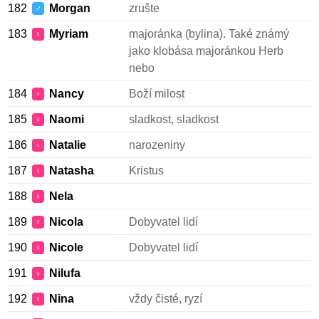
182
Morgan
zrušte
♂
183
Myriam
majoránka (bylina). Také známý
♀
jako klobása majoránkou Herb
nebo
184
Nancy
Boží milost
♀
185
Naomi
sladkost, sladkost
♀
186
Natalie
narozeniny
♀
187
Natasha
Kristus
♀
188
Nela
♀
189
Nicola
Dobyvatel lidí
♀
190
Nicole
Dobyvatel lidí
♀
191
Nilufa
♀
192
Nina
vždy čisté, ryzí
♀