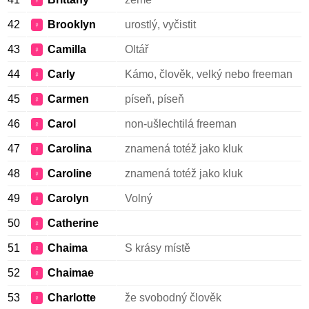
♀
42
Brooklyn
urostlý, vyčistit
♀
43
Camilla
Oltář
♀
44
Carly
Kámo, člověk, velký nebo freeman
♀
45
Carmen
píseň, píseň
♀
46
Carol
non-ušlechtilá freeman
♀
47
Carolina
znamená totéž jako kluk
♀
48
Caroline
znamená totéž jako kluk
♀
49
Carolyn
Volný
♀
50
Catherine
♀
51
Chaima
S krásy místě
♀
52
Chaimae
♀
53
Charlotte
že svobodný člověk
♀