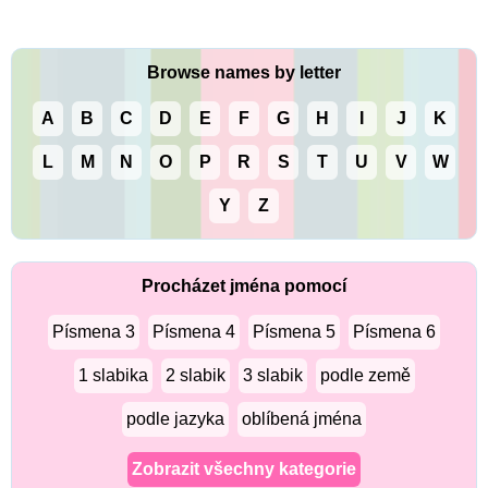
Browse names by letter
A
B
C
D
E
F
G
H
I
J
K
L
M
N
O
P
R
S
T
U
V
W
Y
Z
Procházet jména pomocí
Písmena 3
Písmena 4
Písmena 5
Písmena 6
1 slabika
2 slabik
3 slabik
podle země
podle jazyka
oblíbená jména
Zobrazit všechny kategorie