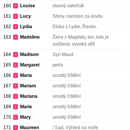
160
Louise
slavný válečník
♀
161
Lucy
Shiny, narozen za úsvitu
♀
162
Lydia
Dívka z Lydie, Řecko.
♀
163
Madeline
Žena z Magdaly, ten, kdo je
♀
zvýšená, vysoká věž
164
Madison
Syn Maud
♀
165
Margaret
perla
♀
166
Maria
urostlý čištění
♀
167
Mariam
urostlý čištění
♀
168
Mariana
urostlý čištění
♀
169
Marie
urostlý čištění
♀
170
Mary
urostlý čištění
♀
171
Maureen
/ Sad, Výhled na moře
♀