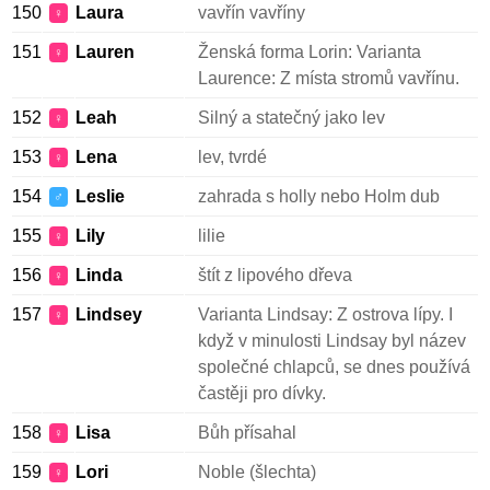
150
Laura
vavřín vavříny
♀
151
Lauren
Ženská forma Lorin: Varianta
♀
Laurence: Z místa stromů vavřínu.
152
Leah
Silný a statečný jako lev
♀
153
Lena
lev, tvrdé
♀
154
Leslie
zahrada s holly nebo Holm dub
♂
155
Lily
lilie
♀
156
Linda
štít z lipového dřeva
♀
157
Lindsey
Varianta Lindsay: Z ostrova lípy. I
♀
když v minulosti Lindsay byl název
společné chlapců, se dnes používá
častěji pro dívky.
158
Lisa
Bůh přísahal
♀
159
Lori
Noble (šlechta)
♀