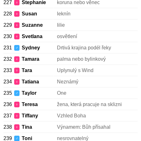
227
Stephanie
koruna nebo věnec
♀
228
Susan
leknín
♀
229
Suzanne
lilie
♀
230
Svetlana
osvětlení
♀
231
Sydney
Drtivá krajina podél řeky
♂
232
Tamara
palma nebo bylinkový
♀
233
Tara
Uplynulý s Wind
♀
234
Tatiana
Neznámý
♀
235
Taylor
One
♂
236
Teresa
žena, která pracuje na sklizni
♀
237
Tiffany
Vzhled Boha
♀
238
Tina
Výnamem: Bůh přísahal
♀
239
Toni
nesrovnatelný
♂