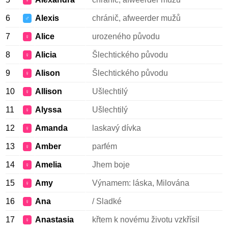
♀
6
Alexis
chránič, afweerder mužů
♂
7
Alice
urozeného původu
♀
8
Alicia
Šlechtického původu
♀
9
Alison
Šlechtického původu
♀
10
Allison
Ušlechtilý
♀
11
Alyssa
Ušlechtilý
♀
12
Amanda
laskavý dívka
♀
13
Amber
parfém
♀
14
Amelia
Jhem boje
♀
15
Amy
Výnamem: láska, Milována
♀
16
Ana
/ Sladké
♀
17
Anastasia
křtem k novému životu vzkřísil
♀