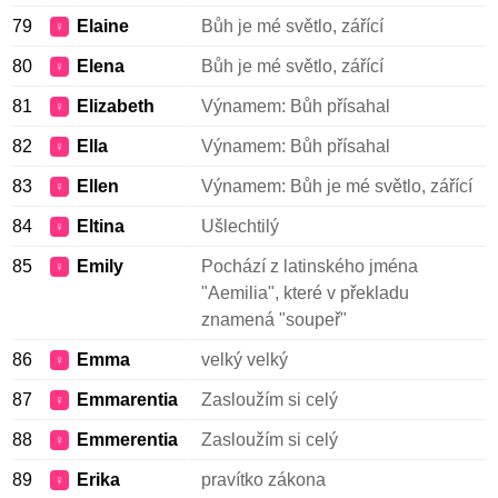
79
Elaine
Bůh je mé světlo, zářící
♀
80
Elena
Bůh je mé světlo, zářící
♀
81
Elizabeth
Výnamem: Bůh přísahal
♀
82
Ella
Výnamem: Bůh přísahal
♀
83
Ellen
Výnamem: Bůh je mé světlo, zářící
♀
84
Eltina
Ušlechtilý
♀
85
Emily
Pochází z latinského jména
♀
"Aemilia", které v překladu
znamená "soupeř"
86
Emma
velký velký
♀
87
Emmarentia
Zasloužím si celý
♀
88
Emmerentia
Zasloužím si celý
♀
89
Erika
pravítko zákona
♀