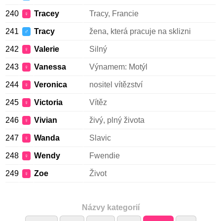
240
Tracey
Tracy, Francie
♀
241
Tracy
žena, která pracuje na sklizni
♂
242
Valerie
Silný
♀
243
Vanessa
Výnamem: Motýl
♀
244
Veronica
nositel vítězství
♀
245
Victoria
Vítěz
♀
246
Vivian
živý, plný života
♀
247
Wanda
Slavic
♀
248
Wendy
Fwendie
♀
249
Zoe
Život
♀
Názvy kategorií