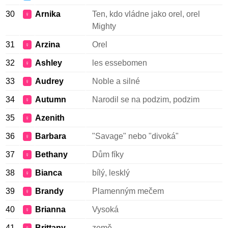
30
Arnika
Ten, kdo vládne jako orel, orel
♀
Mighty
31
Arzina
Orel
♀
32
Ashley
les essebomen
♀
33
Audrey
Noble a silné
♀
34
Autumn
Narodil se na podzim, podzim
♀
35
Azenith
♀
36
Barbara
"Savage" nebo "divoká"
♀
37
Bethany
Dům fíky
♀
38
Bianca
bílý, lesklý
♀
39
Brandy
Plamenným mečem
♀
40
Brianna
Vysoká
♀
41
Brittany
země