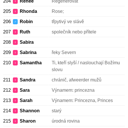
204
Renee
Regenerovat
♀
205
Rhonda
Rose;
♀
206
Robin
třpytivý ve slávě
♂
207
Ruth
společník nebo přítele
♀
208
Sabira
♀
209
Sabrina
řeky Severn
♀
210
Samantha
Ti, kteří slyší / naslouchají Božímu
♀
slovu
211
Sandra
chránič, afweerder mužů
♀
212
Sara
Výnamem: princezna
♀
213
Sarah
Výnamem: Princezna, Princes
♀
214
Shannon
starý
♀
215
Sharon
úrodná rovina
♀