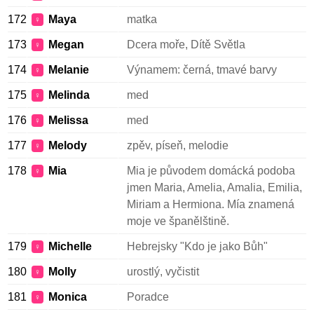
172
Maya
matka
♀
173
Megan
Dcera moře, Dítě Světla
♀
174
Melanie
Výnamem: černá, tmavé barvy
♀
175
Melinda
med
♀
176
Melissa
med
♀
177
Melody
zpěv, píseň, melodie
♀
178
Mia
Mia je původem domácká podoba
♀
jmen Maria, Amelia, Amalia, Emilia,
Miriam a Hermiona. Mía znamená
moje ve španělštině.
179
Michelle
Hebrejsky "Kdo je jako Bůh"
♀
180
Molly
urostlý, vyčistit
♀
181
Monica
Poradce
♀