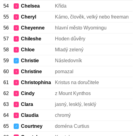
54
Chelsea
Křída
♀
55
Cheryl
Kámo, člověk, velký nebo freeman
♀
56
Cheyenne
hlavní město Wyomingu
♀
57
Chileshe
Hoden důvěry
♀
58
Chloe
Mladý zelený
♀
59
Christie
Následovník
♂
60
Christine
pomazal
♀
61
Christophina
Kristus na doručitele
♀
62
Cindy
z Mount Kynthos
♀
63
Clara
jasný, lesklý, lesklý
♀
64
Claudia
chromý
♀
65
Courtney
doména Curtius
♂