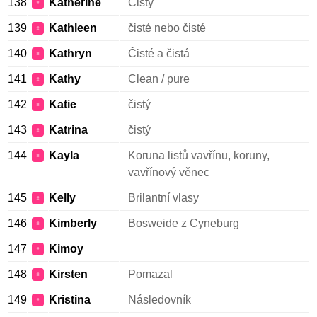
138
Katherine
Čistý
♀
139
Kathleen
čisté nebo čisté
♀
140
Kathryn
Čisté a čistá
♀
141
Kathy
Clean / pure
♀
142
Katie
čistý
♀
143
Katrina
čistý
♀
144
Kayla
Koruna listů vavřínu, koruny,
♀
vavřínový věnec
145
Kelly
Brilantní vlasy
♀
146
Kimberly
Bosweide z Cyneburg
♀
147
Kimoy
♀
148
Kirsten
Pomazal
♀
149
Kristina
Následovník
♀