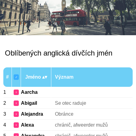
Oblíbených anglická dívčích jmén
#
Jméno
Význam
♂
1
Aarcha
♀
2
Abigail
Se otec raduje
♀
3
Alejandra
Obránce
♀
4
Alexa
chránič, afweerder mužů
♀
5
Alexandra
chránič, afweerder mužů