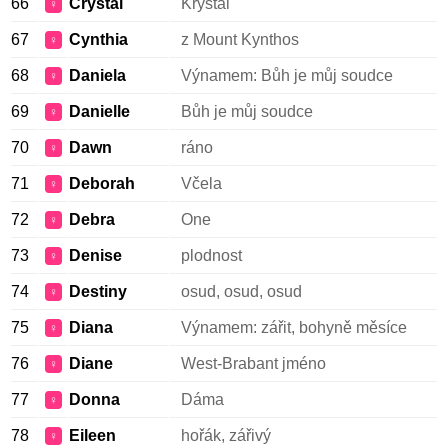
66
Crystal
Krystal
♀
67
Cynthia
z Mount Kynthos
♀
68
Daniela
Výnamem: Bůh je můj soudce
♀
69
Danielle
Bůh je můj soudce
♀
70
Dawn
ráno
♀
71
Deborah
Včela
♀
72
Debra
One
♀
73
Denise
plodnost
♀
74
Destiny
osud, osud, osud
♀
75
Diana
Výnamem: zářit, bohyně měsíce
♀
76
Diane
West-Brabant jméno
♀
77
Donna
Dáma
♀
78
Eileen
hořák, zářivý
♀