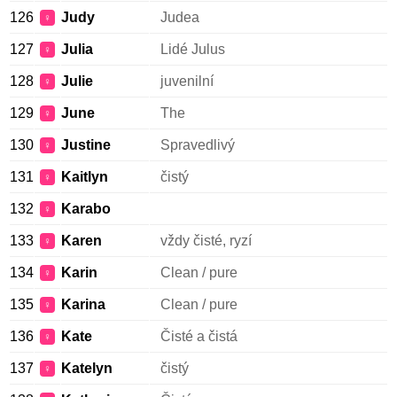
126
Judy
Judea
♀
127
Julia
Lidé Julus
♀
128
Julie
juvenilní
♀
129
June
The
♀
130
Justine
Spravedlivý
♀
131
Kaitlyn
čistý
♀
132
Karabo
♀
133
Karen
vždy čisté, ryzí
♀
134
Karin
Clean / pure
♀
135
Karina
Clean / pure
♀
136
Kate
Čisté a čistá
♀
137
Katelyn
čistý
♀