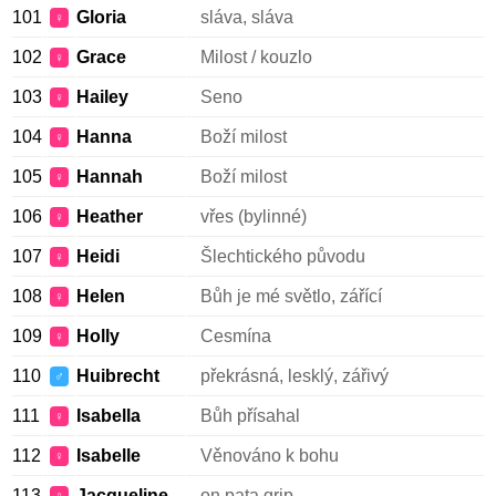
101
Gloria
sláva, sláva
♀
102
Grace
Milost / kouzlo
♀
103
Hailey
Seno
♀
104
Hanna
Boží milost
♀
105
Hannah
Boží milost
♀
106
Heather
vřes (bylinné)
♀
107
Heidi
Šlechtického původu
♀
108
Helen
Bůh je mé světlo, zářící
♀
109
Holly
Cesmína
♀
110
Huibrecht
překrásná, lesklý, zářivý
♂
111
Isabella
Bůh přísahal
♀
112
Isabelle
Věnováno k bohu
♀
113
Jacqueline
on pata grip