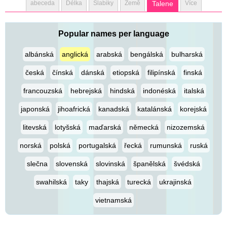
abeceda
Délka
Slabiky
Země
Talene
Více
Popular names per language
albánská
anglická
arabská
bengálská
bulharská
česká
čínská
dánská
etiopská
filipínská
finská
francouzská
hebrejská
hindská
indonéská
italská
japonská
jihoafrická
kanadská
katalánská
korejská
litevská
lotyšská
maďarská
německá
nizozemská
norská
polská
portugalská
řecká
rumunská
ruská
slečna
slovenská
slovinská
španělská
švédská
swahilská
taky
thajská
turecká
ukrajinská
vietnamská