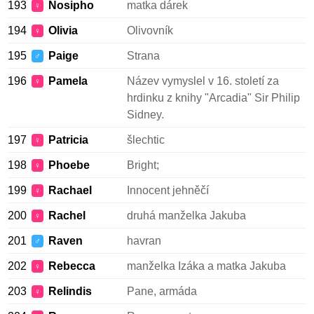
193
Nosipho
matka dárek
♀
194
Olivia
Olivovník
♀
195
Paige
Strana
♂
196
Pamela
Název vymyslel v 16. století za
♀
hrdinku z knihy "Arcadia" Sir Philip
Sidney.
197
Patricia
šlechtic
♀
198
Phoebe
Bright;
♀
199
Rachael
Innocent jehněčí
♀
200
Rachel
druhá manželka Jakuba
♀
201
Raven
havran
♂
202
Rebecca
manželka Izáka a matka Jakuba
♀
203
Relindis
Pane, armáda
♀