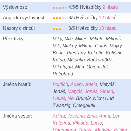
Výslovnost:
4.5/5 Hvězdičky
9 hlasů
Anglická výslovnost:
3/5 Hvězdičky
12 hlasů
Názory cizinců:
3/5 Hvězdičky
10 hlasů
Přezdívky:
Miky, Miki, Mikeš, Mikula, Mikouš,
Mik, Mickey, Mikina, Guláš, Majky,
Beats, Piešťany, Kukulín, Kulíšek,
Kulda, Mišpulín, Bačkora007,
Mikulajda, Mám Objem Jak
Petrohrad
Jména bratrů:
Vojtěch
,
Adam
,
Adela
, Matyáš,
Jonáš,
Matyáš
,
Jonáš
,
Šimon
,
Lukáš
,
Ne
, Brumík, Nicht Und
Zwanzig, Omegalulll
Jména sester:
Adina
,
Josefina
,
Ema
,
Anna
,
Lea
,
Katerina
,
Viktorie
,
Lucie
,
Magdalena
,
Tereza
,
Markéta
,
Eliška
,