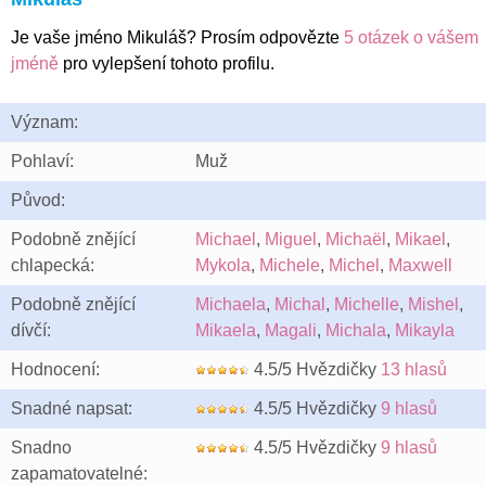
Je vaše jméno Mikuláš? Prosím odpovězte
5 otázek o vášem
jméně
pro vylepšení tohoto profilu.
Význam:
Pohlaví:
Muž
Původ:
Podobně znějící
Michael
,
Miguel
,
Michaël
,
Mikael
,
chlapecká:
Mykola
,
Michele
,
Michel
,
Maxwell
Podobně znějící
Michaela
,
Michal
,
Michelle
,
Mishel
,
dívčí:
Mikaela
,
Magali
,
Michala
,
Mikayla
Hodnocení:
4.5/5 Hvězdičky
13 hlasů
Snadné napsat:
4.5/5 Hvězdičky
9 hlasů
Snadno
4.5/5 Hvězdičky
9 hlasů
zapamatovatelné: