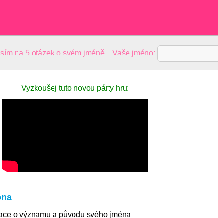
sím na 5 otázek o svém jméně. Vaše jméno:
Vyzkoušej tuto novou párty hru:
ona
mace o významu a původu svého jména