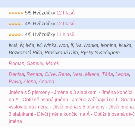
5/5 Hvězdičky
12 hlasů
4/5 Hvězdičky
12 hlasů
4/5 Hvězdičky
11 hlasů
Ivuš, Ív, Ivča, Ivi, Ivinka, Ivon, Íf, Iva, Ivonka, Ivonína, Ivulka,
Bezkozatá Píča, Prošukaná Díra, Pysky S Kečupem
Roman
,
Samuel
,
Marek
Denisa
,
Renata
,
Olive
,
René
,
Iveta
,
Milena
,
Táňa
,
Leona
,
Pavla
,
Alena
,
Andrea
Jména s 5 písmeny
-
Jména s 3 slabikami
-
Jména končící
na Á
-
Obtížně psaná jména
-
Jména začínající na I
-
Snadn
vyslovitelná jména
-
Dívčí jména s 5 písmeny
-
Dívčí jména
3 slabikami
-
Dívčí jména končící na Á
-
Obtížně psaná dívč
jména