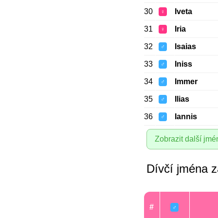
30
Iveta
♀
31
Iria
♀
32
Isaias
♂
33
Iniss
♂
34
Immer
♂
35
Ilias
♂
36
Iannis
♂
Zobrazit další jmé
Dívčí jména za
#
♂