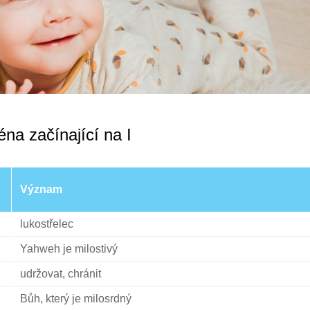
na začínající na I
Význam
lukostřelec
Yahweh je milostivý
udržovat, chránit
Bůh, který je milosrdný