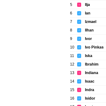
5
Ilja
♀
6
Ian
♂
7
Izmael
♂
8
Ilhan
♂
9
Ivor
♂
10
Ivo Pinkas
♂
11
Iska
♂
12
Ibrahim
♂
13
Indiana
♀
14
Isaac
♂
15
Indra
♀
16
Isidor
♂