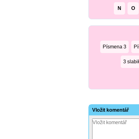
N
O
Písmena 3
Pí
3 slabi
Vložit komentář