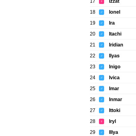
17
Izzat
♀
18
Ionel
♂
19
Ira
♂
20
Itachi
♂
21
Iridian
♂
22
Ilyas
♂
23
Inigo
♂
24
Ivica
♂
25
Imar
♂
26
Inmar
♂
27
Ittoki
♂
28
Iryl
♀
29
Illya
♂