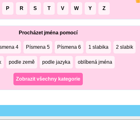
P
R
S
T
V
W
Y
Z
Procházet jména pomocí
smena 4
Písmena 5
Písmena 6
1 slabika
2 slabik
k
podle země
podle jazyka
oblíbená jména
Zobrazit všechny kategorie