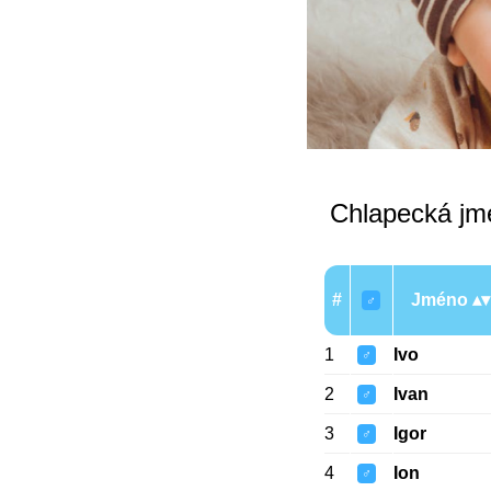
Chlapecká jmé
#
Jméno
♂
1
Ivo
♂
2
Ivan
♂
3
Igor
♂
4
Ion
♂