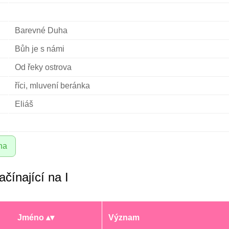
Barevné Duha
Bůh je s námi
Od řeky ostrova
říci, mluvení beránka
Eliáš
na
čínající na I
Jméno
Význam