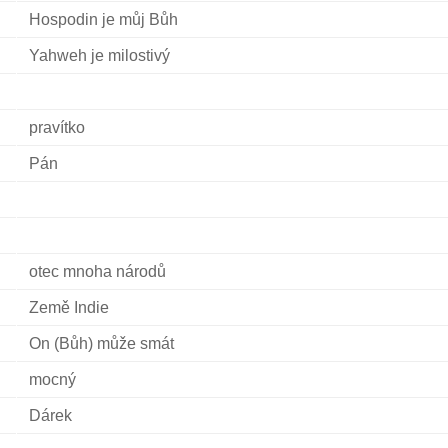
Hospodin je můj Bůh
Yahweh je milostivý
pravítko
Pán
otec mnoha národů
Země Indie
On (Bůh) může smát
mocný
Dárek