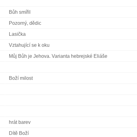
Bůh smířil
Pozorný, dědic
Lasička
Vztahující se k oku
Můj Bůh je Jehova. Varianta hebrejské Eliáše
Boží milost
hrát barev
Dítě Boží