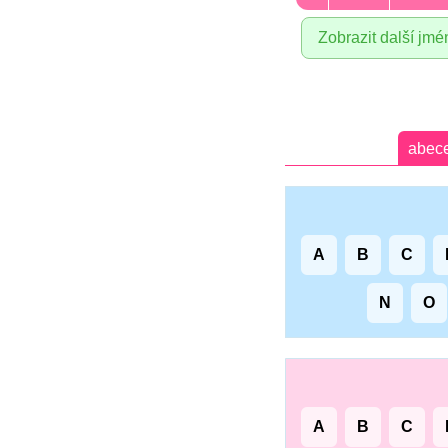
Zobrazit další jmé
abec
A
B
C
N
O
A
B
C