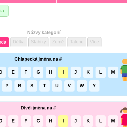
na
Názvy kategorií
Délka
Slabiky
Země
Talene
Více
eda
Chlapecká jména na #
D
E
F
G
H
I
J
K
L
M
P
R
S
T
U
V
W
Y
Dívčí jména na #
D
E
F
G
H
I
J
K
L
M