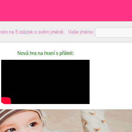
sím na 5 otázek o svém jméně. Vaše jméno:
Nová hra na hraní s přáteli: