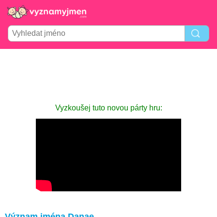
Vyzkoušej tuto novou párty hru:
Význam jména Danae