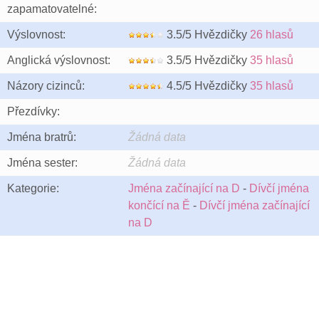
zapamatovatelné:
Výslovnost:
3.5/5 Hvězdičky
26 hlasů
Anglická výslovnost:
3.5/5 Hvězdičky
35 hlasů
Názory cizinců:
4.5/5 Hvězdičky
35 hlasů
Přezdívky:
Jména bratrů:
Žádná data
Jména sester:
Žádná data
Kategorie:
Jména začínající na D
-
Dívčí jména
končící na Ě
-
Dívčí jména začínající
na D