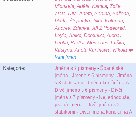
Michaela
,
Adéla
,
Kamila
,
Žofie
,
Zlata
,
Dita
,
Aneta
,
Sabina
,
Božena
,
Marta
,
Štěpánka
,
Jitka
,
Kateřina
,
Andrea
,
Zdeňka
,
Jiří Z Poděbrad
,
Leyla
,
Aniko
,
Dominika
,
Alena
,
Lenka
,
Radka
,
Mercedes
,
Eliška
,
Kristýna
,
Aneta Kurtinowa
,
Nikola ❤️
Více jmen
Kategorie:
Jména s 7 písmeny
-
Španělské
jména
-
Jména s 6 písmeny
-
Jména
s 3 slabikami
-
Jména končící na Á
-
Dívčí jména s 6 písmeny
-
Dívčí
jména s 7 písmeny
-
Nejjednodušeji
psaná jména
-
Dívčí jména s 3
slabikami
-
Dívčí jména končící na Á