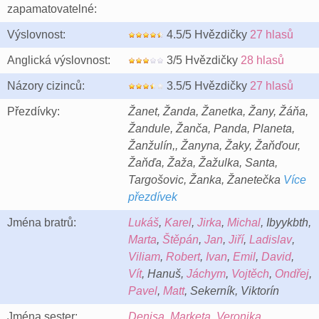
zapamatovatelné:
Výslovnost:
4.5/5 Hvězdičky
27 hlasů
Anglická výslovnost:
3/5 Hvězdičky
28 hlasů
Názory cizinců:
3.5/5 Hvězdičky
27 hlasů
Přezdívky:
Žanet, Žanda, Žanetka, Žany, Žáňa,
Žandule, Žanča, Panda, Planeta,
Žanžulín,, Žanyna, Žaky, Žaňďour,
Žaňďa, Žaža, Žažulka, Santa,
Targošovic, Žanka, Žanetečka
Více
přezdívek
Jména bratrů:
Lukáš
,
Karel
,
Jirka
,
Michal
, Ibyykbth,
Marta
,
Štěpán
,
Jan
,
Jiří
,
Ladislav
,
Viliam
,
Robert
,
Ivan
,
Emil
,
David
,
Vít
, Hanuš,
Jáchym
,
Vojtěch
,
Ondřej
,
Pavel
,
Matt
, Sekerník, Viktorín
Jména sester:
Denisa
,
Marketa
,
Veronika
,