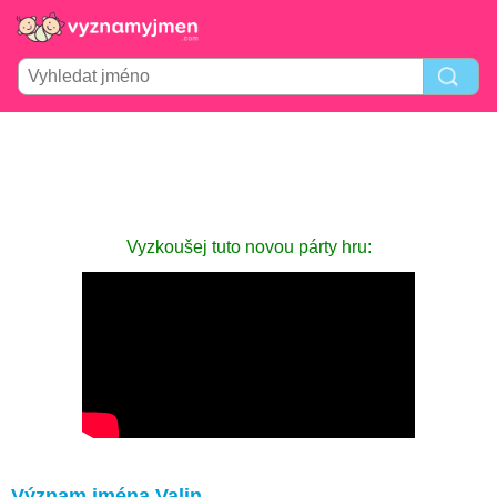
Vyzkoušej tuto novou párty hru:
Význam jména Valin