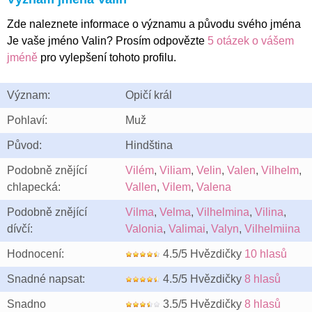
Zde naleznete informace o významu a původu svého jména
Je vaše jméno Valin? Prosím odpovězte
5 otázek o vášem
jméně
pro vylepšení tohoto profilu.
Význam:
Opičí král
Pohlaví:
Muž
Původ:
Hindština
Podobně znějící
Vilém
,
Viliam
,
Velin
,
Valen
,
Vilhelm
,
chlapecká:
Vallen
,
Vilem
,
Valena
Podobně znějící
Vilma
,
Velma
,
Vilhelmina
,
Vilina
,
dívčí:
Valonia
,
Valimai
,
Valyn
,
Vilhelmiina
Hodnocení:
4.5/5 Hvězdičky
10 hlasů
Snadné napsat:
4.5/5 Hvězdičky
8 hlasů
Snadno
3.5/5 Hvězdičky
8 hlasů