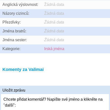
Anglická výslovnost:
Žádná data
Názory cizinců:
Žádná data
Přezdívky:
Žádná data
Jména bratrů:
Žádná data
Jména sester:
Žádná data
Kategorie:
Irská jména
Komenty za Valimai
Uložit zprávu
Chcete přidat komentář? Napište své jméno a klikněte na
"další":