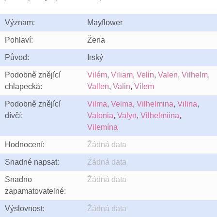
Význam:
Mayflower
Pohlaví:
Žena
Původ:
Irský
Podobně znějící
Vilém
,
Viliam
,
Velin
,
Valen
,
Vilhelm
,
chlapecká:
Vallen
,
Valin
,
Vilem
Podobně znějící
Vilma
,
Velma
,
Vilhelmina
,
Vilina
,
dívčí:
Valonia
,
Valyn
,
Vilhelmiina
,
Vilemína
Hodnocení:
Žádná data
Snadné napsat:
Žádná data
Snadno
Žádná data
zapamatovatelné:
Výslovnost:
Žádná data