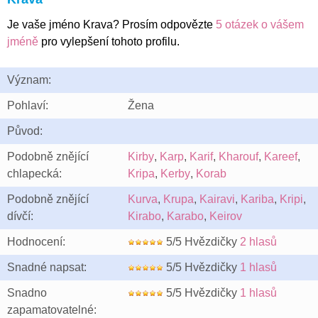
Je vaše jméno Krava? Prosím odpovězte
5 otázek o vášem
jméně
pro vylepšení tohoto profilu.
Význam:
Pohlaví:
Žena
Původ:
Podobně znějící
Kirby
,
Karp
,
Karif
,
Kharouf
,
Kareef
,
chlapecká:
Kripa
,
Kerby
,
Korab
Podobně znějící
Kurva
,
Krupa
,
Kairavi
,
Kariba
,
Kripi
,
dívčí:
Kirabo
,
Karabo
,
Keirov
Hodnocení:
5/5 Hvězdičky
2 hlasů
Snadné napsat:
5/5 Hvězdičky
1 hlasů
Snadno
5/5 Hvězdičky
1 hlasů
zapamatovatelné: