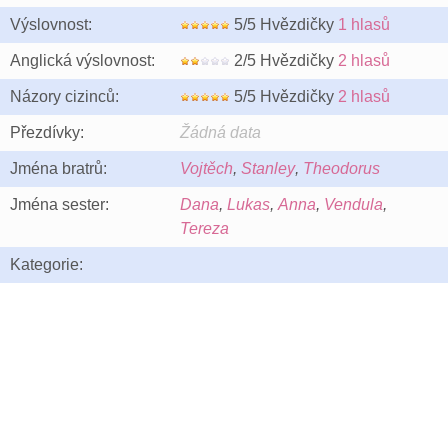
Výslovnost:
5/5 Hvězdičky
1 hlasů
Anglická výslovnost:
2/5 Hvězdičky
2 hlasů
Názory cizinců:
5/5 Hvězdičky
2 hlasů
Přezdívky:
Žádná data
Jména bratrů:
Vojtěch
,
Stanley
,
Theodorus
Jména sester:
Dana
,
Lukas
,
Anna
,
Vendula
,
Tereza
Kategorie: