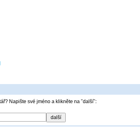
l
ář? Napište své jméno a klikněte na "další":