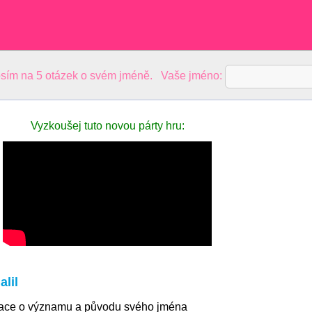
sím na 5 otázek o svém jméně. Vaše jméno:
Vyzkoušej tuto novou párty hru:
lil
mace o významu a původu svého jména