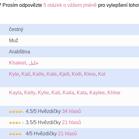
l? Prosím odpovězte
5 otázek o vášem jméně
pro vylepšení toho
čestný
Muž
Arabština
Khaleel
,
خليل
Kyle
,
Kail
,
Kalle
,
Kale
,
Kjell
,
Kolli
,
Kleio
,
Kol
Kayla
,
Kelly
,
Kylie
,
Kali
,
Kaila
,
Kala
,
Kaylee
,
Khloe
4.5/5 Hvězdičky
34 hlasů
3.5/5 Hvězdičky
21 hlasů
4/5 Hvězdičky
21 hlasů