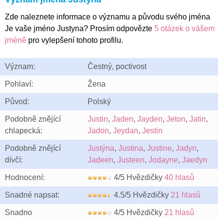
Zde naleznete informace o významu a původu svého jména
Je vaše jméno Justyna? Prosím odpovězte
5 otázek o vášem
jméně
pro vylepšení tohoto profilu.
Význam:
Čestný, poctivost
Pohlaví:
Žena
Původ:
Polský
Podobně znějící
Justin
,
Jaden
,
Jayden
,
Jeton
,
Jatin
,
chlapecká:
Jadon
,
Jeydan
,
Jestin
Podobně znějící
Justýna
,
Justina
,
Justine
,
Jadyn
,
dívčí:
Jadeen
,
Justeen
,
Jodayne
,
Jaedyn
Hodnocení:
4/5 Hvězdičky
40 hlasů
Snadné napsat:
4.5/5 Hvězdičky
21 hlasů
Snadno
4/5 Hvězdičky
21 hlasů