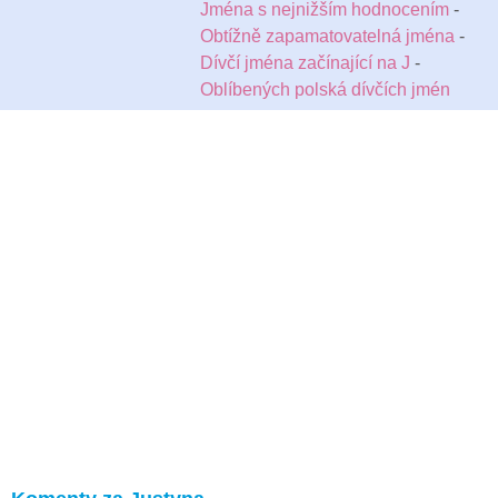
Jména s nejnižším hodnocením
-
Obtížně zapamatovatelná jména
-
Dívčí jména začínající na J
-
Oblíbených polská dívčích jmén