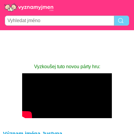
Vyzkoušej tuto novou párty hru:
Význam jména Justyna