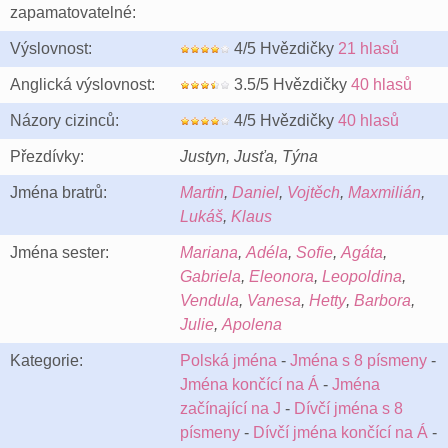
zapamatovatelné:
Výslovnost:
4/5 Hvězdičky
21 hlasů
Anglická výslovnost:
3.5/5 Hvězdičky
40 hlasů
Názory cizinců:
4/5 Hvězdičky
40 hlasů
Přezdívky:
Justyn, Jusťa, Týna
Jména bratrů:
Martin
,
Daniel
,
Vojtěch
,
Maxmilián
,
Lukáš
,
Klaus
Jména sester:
Mariana
,
Adéla
,
Sofie
,
Agáta
,
Gabriela
,
Eleonora
,
Leopoldina
,
Vendula
,
Vanesa
,
Hetty
,
Barbora
,
Julie
,
Apolena
Kategorie:
Polská jména
-
Jména s 8 písmeny
-
Jména končící na Á
-
Jména
začínající na J
-
Dívčí jména s 8
písmeny
-
Dívčí jména končící na Á
-