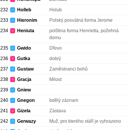
232
Holleb
Holub
♂
233
Hieronim
Polský posvátná forma Jerome
♂
234
Heniuta
polština forma Henrietta, požehná
♀
domu
235
Gwido
Dřevo
♂
236
Gutka
dobrý
♀
237
Gustaw
Zaměstnanci bohů
♂
238
Gracja
Milost
♀
239
Gniew
♂
240
Gnegon
bdělý záznam
♂
241
Gizela
Zástava
♀
242
Gerwazy
Muž, pro kterého stáří je vyhrazeno
♂