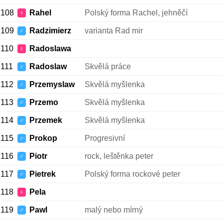
108
Rahel
Polský forma Rachel, jehněčí
♀
109
Radzimierz
varianta Rad mir
♂
110
Radoslawa
♀
111
Radoslaw
Skvělá práce
♂
112
Przemyslaw
Skvělá myšlenka
♂
113
Przemo
Skvělá myšlenka
♂
114
Przemek
Skvělá myšlenka
♂
115
Prokop
Progresivní
♂
116
Piotr
rock, leštěnka peter
♂
117
Pietrek
Polský forma rockové peter
♂
118
Pela
♀
119
Pawl
malý nebo mírný
♂