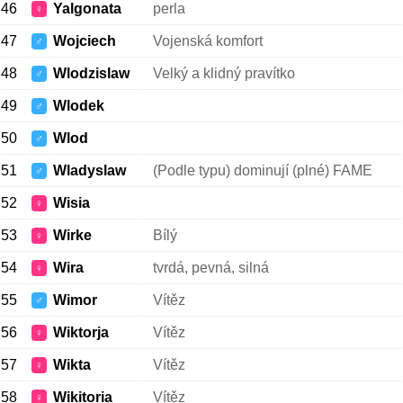
46
Yalgonata
perla
♀
47
Wojciech
Vojenská komfort
♂
48
Wlodzislaw
Velký a klidný pravítko
♂
49
Wlodek
♂
50
Wlod
♂
51
Wladyslaw
(Podle typu) dominují (plné) FAME
♂
52
Wisia
♀
53
Wirke
Bílý
♀
54
Wira
tvrdá, pevná, silná
♀
55
Wimor
Vítěz
♂
56
Wiktorja
Vítěz
♀
57
Wikta
Vítěz
♀
58
Wikitoria
Vítěz
♀