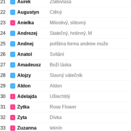
21
Aurek
Zlatovlasá
♂
22
Augustyn
Ctěný
♂
23
Anielka
Milostivý, slitovný
♀
24
Andrezej
Statečný, hrdinný, M
♂
25
Andnej
polština forma andrew muže
♂
26
Anatol
Svítání
♂
27
Amadeusz
Boží láska
♂
28
Alojzy
Slavný válečník
♂
29
Aldon
Aldon
♂
30
Adelajda
Ušlechtilý
♀
31
Zytka
Rose Flower
♀
32
Zyta
Dívka
♀
33
Zuzanna
leknín
♀