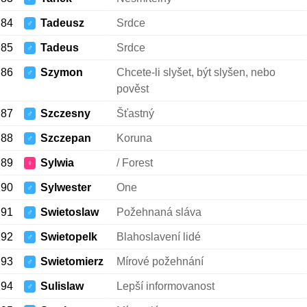
84
Tadeusz
Srdce
♂
85
Tadeus
Srdce
♂
86
Szymon
Chcete-li slyšet, být slyšen, nebo
♂
pověst
87
Szczesny
Šťastný
♂
88
Szczepan
Koruna
♂
89
Sylwia
/ Forest
♀
90
Sylwester
One
♂
91
Swietoslaw
Požehnaná sláva
♂
92
Swietopelk
Blahoslavení lidé
♂
93
Swietomierz
Mírové požehnání
♂
94
Sulislaw
Lepší informovanost
♂