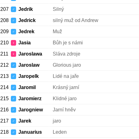
207
Jedrik
Silný
♂
208
Jedrick
silný muž od Andrew
♂
209
Jedrek
Muž
♂
210
Jasia
Bůh je s námi
♀
211
Jaroslawa
Sláva zdroje
♀
212
Jaroslaw
Glorious jaro
♂
213
Jaropelk
Lidé na jaře
♂
214
Jaromil
Krásný jarní
♂
215
Jaromierz
Klidné jaro
♂
216
Jarogniew
Jarní hněv
♂
217
Jarek
jaro
♂
218
Januarius
Leden
♂