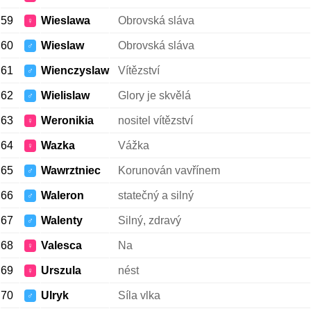
59
Wieslawa
Obrovská sláva
♀
60
Wieslaw
Obrovská sláva
♂
61
Wienczyslaw
Vítězství
♂
62
Wielislaw
Glory je skvělá
♂
63
Weronikia
nositel vítězství
♀
64
Wazka
Vážka
♀
65
Wawrztniec
Korunován vavřínem
♂
66
Waleron
statečný a silný
♂
67
Walenty
Silný, zdravý
♂
68
Valesca
Na
♀
69
Urszula
nést
♀
70
Ulryk
Síla vlka
♂