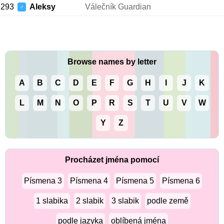
293
Aleksy
Válečník Guardian
♂
Browse names by letter
A
B
C
D
E
F
G
H
I
J
K
L
M
N
O
P
R
S
T
U
V
W
Y
Z
Procházet jména pomocí
Písmena 3
Písmena 4
Písmena 5
Písmena 6
1 slabika
2 slabik
3 slabik
podle země
podle jazyka
oblíbená jména