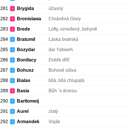
281
Brygida
úžasný
♀
282
Bronislawa
Chráněná Glory
♀
283
Brede
Lofty, vznešený, bohyně
♀
284
Bratumil
Láska bratrská
♂
285
Bozydar
dar Yahweh
♂
286
Bonifacy
Dobře dříč
♂
287
Bohusz
Bohové sláva
♂
288
Bialas
bílá, bílá chlupatá
♂
289
Basia
Bůh `s dcerou
♀
290
Bartlomeij
♂
291
Aurel
zlatý
♂
292
Armandek
Voják
♂