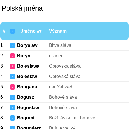
Polská jména
#
Jméno
Význam
♂
1
Boryslaw
Bitva sláva
♂
2
Borys
cizinec
♀
3
Boleslawa
Obrovská sláva
♀
4
Boleslaw
Obrovská sláva
♂
5
Bohgana
dar Yahweh
♀
6
Bogusz
Bohové sláva
♂
7
Boguslaw
Bohové sláva
♂
8
Bogumil
Boží láska, mír bohové
♂
9
Bogumierz
Bůh je veliký
♂