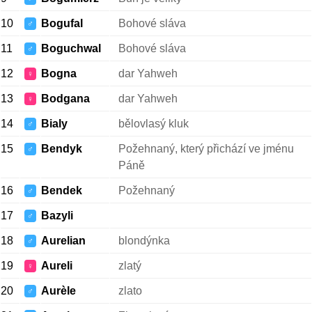
10
Bogufal
Bohové sláva
♂
11
Boguchwal
Bohové sláva
♂
12
Bogna
dar Yahweh
♀
13
Bodgana
dar Yahweh
♀
14
Bialy
bělovlasý kluk
♂
15
Bendyk
Požehnaný, který přichází ve jménu
♂
Páně
16
Bendek
Požehnaný
♂
17
Bazyli
♂
18
Aurelian
blondýnka
♂
19
Aureli
zlatý
♀
20
Aurèle
zlato
♂