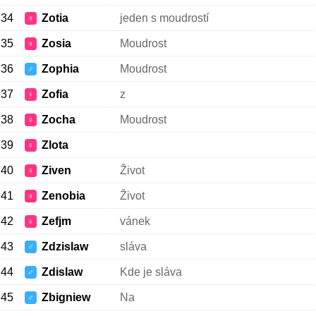
34
Zotia
jeden s moudrostí
♀
35
Zosia
Moudrost
♀
36
Zophia
Moudrost
♂
37
Zofia
z
♀
38
Zocha
Moudrost
♀
39
Zlota
♀
40
Ziven
Život
♀
41
Zenobia
Život
♀
42
Zefjm
vánek
♀
43
Zdzislaw
sláva
♂
44
Zdislaw
Kde je sláva
♂
45
Zbigniew
Na
♂