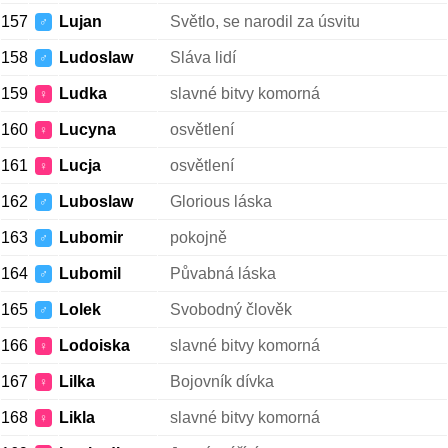
157
Lujan
Světlo, se narodil za úsvitu
♂
158
Ludoslaw
Sláva lidí
♂
159
Ludka
slavné bitvy komorná
♀
160
Lucyna
osvětlení
♀
161
Lucja
osvětlení
♀
162
Luboslaw
Glorious láska
♂
163
Lubomir
pokojně
♂
164
Lubomil
Půvabná láska
♂
165
Lolek
Svobodný člověk
♂
166
Lodoiska
slavné bitvy komorná
♀
167
Lilka
Bojovník dívka
♀
168
Likla
slavné bitvy komorná
♀