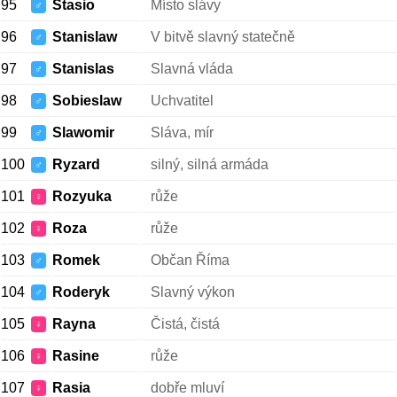
95
Stasio
Místo slávy
♂
96
Stanislaw
V bitvě slavný statečně
♂
97
Stanislas
Slavná vláda
♂
98
Sobieslaw
Uchvatitel
♂
99
Slawomir
Sláva, mír
♂
100
Ryzard
silný, silná armáda
♂
101
Rozyuka
růže
♀
102
Roza
růže
♀
103
Romek
Občan Říma
♂
104
Roderyk
Slavný výkon
♂
105
Rayna
Čistá, čistá
♀
106
Rasine
růže
♀
107
Rasia
dobře mluví
♀