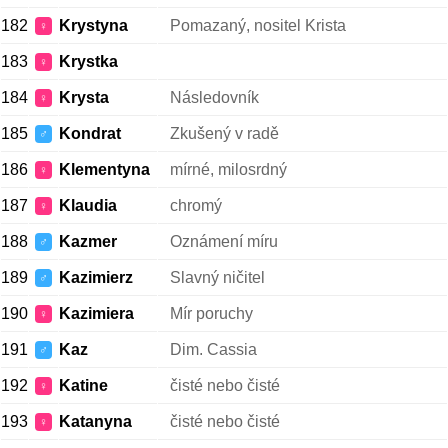
182
Krystyna
Pomazaný, nositel Krista
♀
183
Krystka
♀
184
Krysta
Následovník
♀
185
Kondrat
Zkušený v radě
♂
186
Klementyna
mírné, milosrdný
♀
187
Klaudia
chromý
♀
188
Kazmer
Oznámení míru
♂
189
Kazimierz
Slavný ničitel
♂
190
Kazimiera
Mír poruchy
♀
191
Kaz
Dim. Cassia
♂
192
Katine
čisté nebo čisté
♀
193
Katanyna
čisté nebo čisté
♀