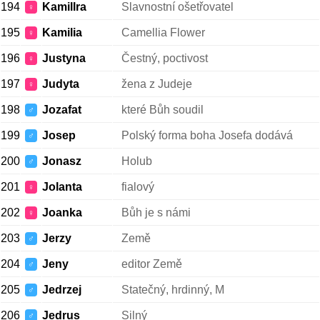
194
Kamillra
Slavnostní ošetřovatel
♀
195
Kamilia
Camellia Flower
♀
196
Justyna
Čestný, poctivost
♀
197
Judyta
žena z Judeje
♀
198
Jozafat
které Bůh soudil
♂
199
Josep
Polský forma boha Josefa dodává
♂
200
Jonasz
Holub
♂
201
Jolanta
fialový
♀
202
Joanka
Bůh je s námi
♀
203
Jerzy
Země
♂
204
Jeny
editor Země
♂
205
Jedrzej
Statečný, hrdinný, M
♂
206
Jedrus
Silný
♂