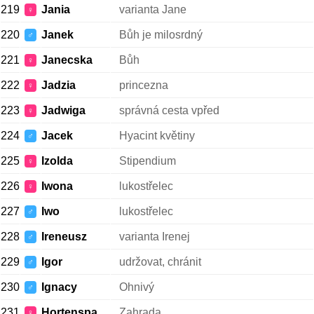
219
Jania
varianta Jane
♀
220
Janek
Bůh je milosrdný
♂
221
Janecska
Bůh
♀
222
Jadzia
princezna
♀
223
Jadwiga
správná cesta vpřed
♀
224
Jacek
Hyacint květiny
♂
225
Izolda
Stipendium
♀
226
Iwona
lukostřelec
♀
227
Iwo
lukostřelec
♂
228
Ireneusz
varianta Irenej
♂
229
Igor
udržovat, chránit
♂
230
Ignacy
Ohnivý
♂
231
Hortenspa
Zahrada
♀