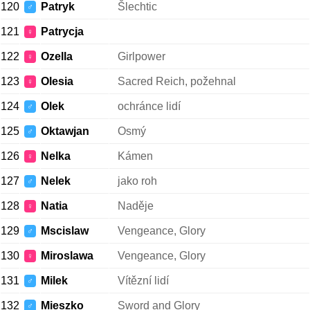
120
Patryk
Šlechtic
♂
121
Patrycja
♀
122
Ozella
Girlpower
♀
123
Olesia
Sacred Reich, požehnal
♀
124
Olek
ochránce lidí
♂
125
Oktawjan
Osmý
♂
126
Nelka
Kámen
♀
127
Nelek
jako roh
♂
128
Natia
Naděje
♀
129
Mscislaw
Vengeance, Glory
♂
130
Miroslawa
Vengeance, Glory
♀
131
Milek
Vítězní lidí
♂
132
Mieszko
Sword and Glory
♂