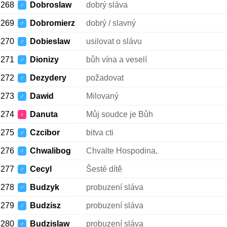
268
Dobroslaw
dobrý sláva
♂
269
Dobromierz
dobrý / slavný
♂
270
Dobieslaw
usilovat o slávu
♂
271
Dionizy
bůh vína a veselí
♂
272
Dezydery
požadovat
♂
273
Dawid
Milovaný
♂
274
Danuta
Můj soudce je Bůh
♀
275
Czcibor
bitva cti
♂
276
Chwalibog
Chvalte Hospodina,
♂
277
Cecyl
Šesté dítě
♂
278
Budzyk
probuzení sláva
♂
279
Budzisz
probuzení sláva
♂
280
Budzislaw
probuzení sláva
♂