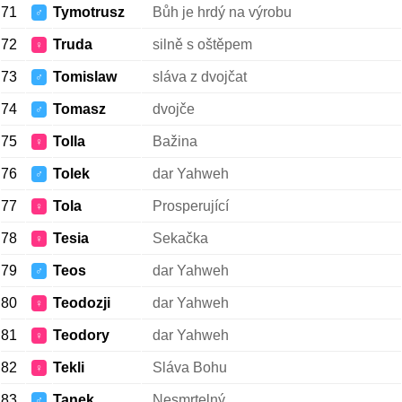
71
Tymotrusz
Bůh je hrdý na výrobu
♂
72
Truda
silně s oštěpem
♀
73
Tomislaw
sláva z dvojčat
♂
74
Tomasz
dvojče
♂
75
Tolla
Bažina
♀
76
Tolek
dar Yahweh
♂
77
Tola
Prosperující
♀
78
Tesia
Sekačka
♀
79
Teos
dar Yahweh
♂
80
Teodozji
dar Yahweh
♀
81
Teodory
dar Yahweh
♀
82
Tekli
Sláva Bohu
♀
83
Tanek
Nesmrtelný
♂