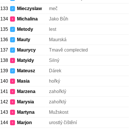
133
Mieczyslaw
meč
♂
134
Michalina
Jako Bůh
♀
135
Metody
lest
♂
136
Mauty
Maurská
♂
137
Maurycy
Tmavě complected
♂
138
Matyidy
Silný
♀
139
Mateusz
Dárek
♂
140
Masia
hořký
♀
141
Marzena
zahořklý
♀
142
Marysia
zahořklý
♀
143
Martyna
Mužskost
♀
144
Marjon
urostlý čištění
♀