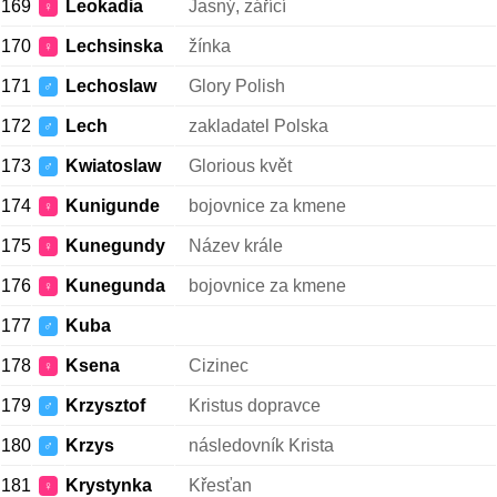
169
Leokadia
Jasný, zářící
♀
170
Lechsinska
žínka
♀
171
Lechoslaw
Glory Polish
♂
172
Lech
zakladatel Polska
♂
173
Kwiatoslaw
Glorious květ
♂
174
Kunigunde
bojovnice za kmene
♀
175
Kunegundy
Název krále
♀
176
Kunegunda
bojovnice za kmene
♀
177
Kuba
♂
178
Ksena
Cizinec
♀
179
Krzysztof
Kristus dopravce
♂
180
Krzys
následovník Krista
♂
181
Krystynka
Křesťan
♀