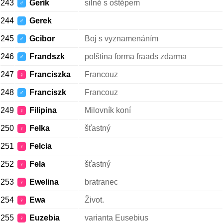
243
Gerik
silně s oštěpem
♂
244
Gerek
♂
245
Gcibor
Boj s vyznamenáním
♂
246
Frandszk
polština forma fraads zdarma
♂
247
Franciszka
Francouz
♀
248
Franciszk
Francouz
♂
249
Filipina
Milovník koní
♀
250
Felka
šťastný
♀
251
Felcia
♀
252
Fela
šťastný
♀
253
Ewelina
bratranec
♀
254
Ewa
Život.
♀
255
Euzebia
varianta Eusebius
♀