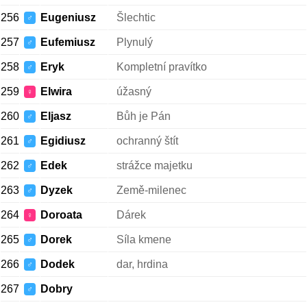
256
Eugeniusz
Šlechtic
♂
257
Eufemiusz
Plynulý
♂
258
Eryk
Kompletní pravítko
♂
259
Elwira
úžasný
♀
260
Eljasz
Bůh je Pán
♂
261
Egidiusz
ochranný štít
♂
262
Edek
strážce majetku
♂
263
Dyzek
Země-milenec
♂
264
Doroata
Dárek
♀
265
Dorek
Síla kmene
♂
266
Dodek
dar, hrdina
♂
267
Dobry
♂