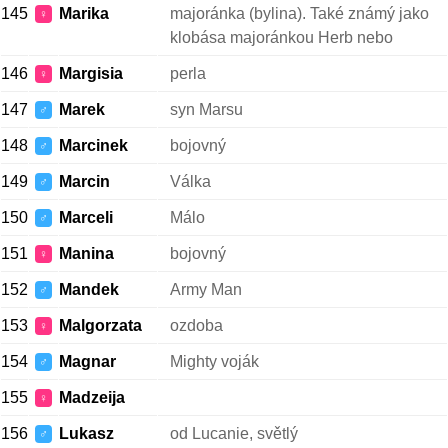
145
Marika
majoránka (bylina). Také známý jako
♀
klobása majoránkou Herb nebo
146
Margisia
perla
♀
147
Marek
syn Marsu
♂
148
Marcinek
bojovný
♂
149
Marcin
Válka
♂
150
Marceli
Málo
♂
151
Manina
bojovný
♀
152
Mandek
Army Man
♂
153
Malgorzata
ozdoba
♀
154
Magnar
Mighty voják
♂
155
Madzeija
♀
156
Lukasz
od Lucanie, světlý
♂