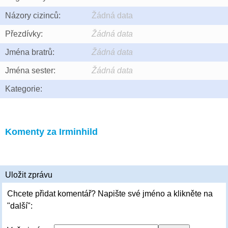
Názory cizinců:
Žádná data
Přezdívky:
Žádná data
Jména bratrů:
Žádná data
Jména sester:
Žádná data
Kategorie:
Komenty za Irminhild
Uložit zprávu
Chcete přidat komentář? Napište své jméno a klikněte na
"další":