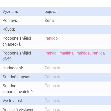
Význam:
bojovat
Pohlaví:
Žena
Původ:
Podobně znějící
Iranildo
chlapecká:
Podobně znějící
Irmhild
,
Irmalitha
,
Irmhilde
,
Iranilda
dívčí:
Hodnocení:
Žádná data
Snadné napsat:
Žádná data
Snadno
Žádná data
zapamatovatelné:
Výslovnost:
Žádná data
Anglická výslovnost:
Žádná data