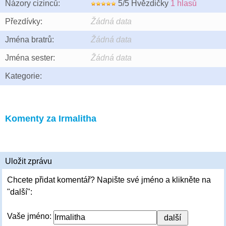
Názory cizinců:
5/5 Hvězdičky
1 hlasů
Přezdívky:
Žádná data
Jména bratrů:
Žádná data
Jména sester:
Žádná data
Kategorie:
Komenty za Irmalitha
Uložit zprávu
Chcete přidat komentář? Napište své jméno a klikněte na
"další":
Vaše jméno: