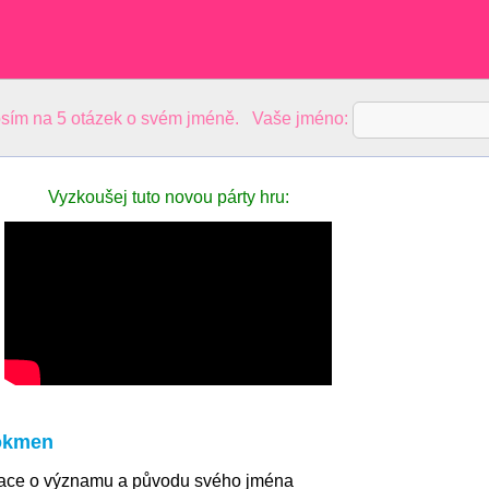
sím na 5 otázek o svém jméně. Vaše jméno:
Vyzkoušej tuto novou párty hru:
okmen
mace o významu a původu svého jména