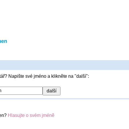
men
ář? Napište své jméno a klikněte na "další":
men?
Hlasujte o svém jméně