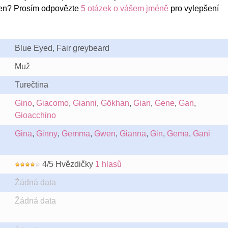
en? Prosím odpovězte
5 otázek o vášem jméně
pro vylepšení
Blue Eyed, Fair greybeard
Muž
Turečtina
Gino
,
Giacomo
,
Gianni
,
Gökhan
,
Gian
,
Gene
,
Gan
,
Gioacchino
Gina
,
Ginny
,
Gemma
,
Gwen
,
Gianna
,
Gin
,
Gema
,
Gani
4/5 Hvězdičky
1 hlasů
Žádná data
Žádná data