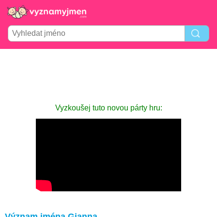
Vyzkoušej tuto novou párty hru:
Význam jména Gianna