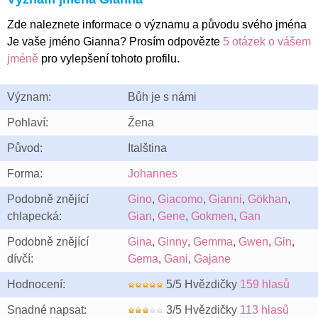
Zde naleznete informace o významu a původu svého jména
Je vaše jméno Gianna? Prosím odpovězte
5 otázek o vášem
jméně
pro vylepšení tohoto profilu.
Význam:
Bůh je s námi
Pohlaví:
Žena
Původ:
Italština
Forma:
Johannes
Podobně znějící
Gino
,
Giacomo
,
Gianni
,
Gökhan
,
chlapecká:
Gian
,
Gene
,
Gokmen
,
Gan
Podobně znějící
Gina
,
Ginny
,
Gemma
,
Gwen
,
Gin
,
dívčí:
Gema
,
Gani
,
Gajane
Hodnocení:
5/5 Hvězdičky
159 hlasů
Snadné napsat:
3/5 Hvězdičky
113 hlasů