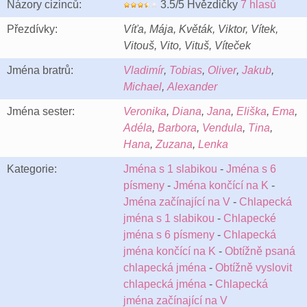
Názory cizinců:
3.5/5 Hvězdičky
7 hlasů
Přezdívky:
Víťa, Mája, Květák, Viktor, Vítek,
Vitouš, Vito, Vituš, Víteček
Jména bratrů:
Vladimír
,
Tobias
,
Oliver
,
Jakub
,
Michael
,
Alexander
Jména sester:
Veronika
,
Diana
,
Jana
,
Eliška
,
Ema
,
Adéla
,
Barbora
,
Vendula
,
Tina
,
Hana
,
Zuzana
,
Lenka
Kategorie:
Jména s 1 slabikou
-
Jména s 6
písmeny
-
Jména končící na K
-
Jména začínající na V
-
Chlapecká
jména s 1 slabikou
-
Chlapecké
jména s 6 písmeny
-
Chlapecká
jména končící na K
-
Obtížně psaná
chlapecká jména
-
Obtížně vyslovit
chlapecká jména
-
Chlapecká
jména začínající na V