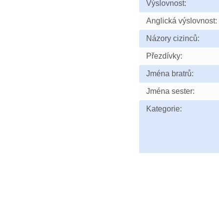
Výslovnost:
Anglická výslovnost:
Názory cizinců:
Přezdívky:
Jména bratrů:
Jména sester:
Kategorie: