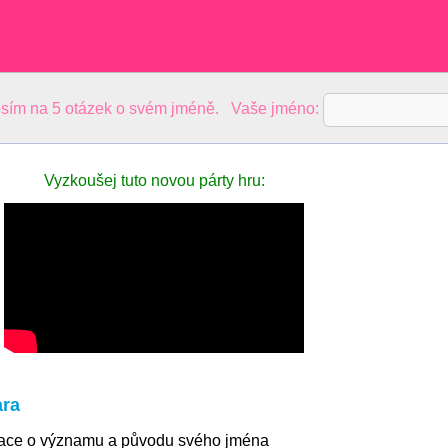
sím na 5 otázek o svém jméně. Vaše jméno:
Vyzkoušej tuto novou párty hru:
ara
mace o významu a původu svého jména