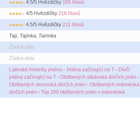
4.5/5 Hvězdičky
165 hlasů
4/5 Hvězdičky
216 hlasů
4.5/5 Hvězdičky
211 hlasů
Taji, Tajinka, Tairinka
Žádná data
Žádná data
Latinské Ameriky jména
-
Jména začínající na T
-
Dívčí
jména začínající na T
-
Oblíbených albánská dívčích jmén
-
Oblíbených slovinská dívčích jmén
-
Oblíbených indonéská
dívčích jmén
-
Top 100 oblíbených jmén v indonéská