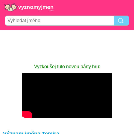
Vyzkoušej tuto novou párty hru:
Význam jména Temira